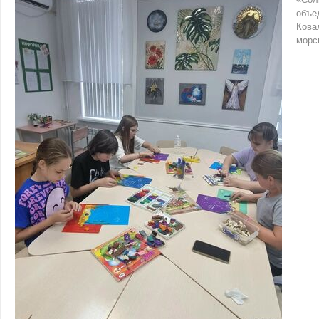
объе
Кова
морс