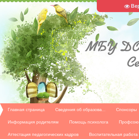
Ве
МБУ
ДО
С
Главная страница
Сведения об образова...
Спонсоры
Информация родителям
Помощь психолога
Профсою
Аттестация педагогических кадров
Воспитательная работа