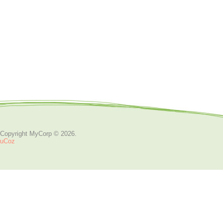
Copyright MyCorp © 2026
.
uCoz