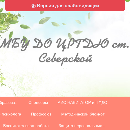
Версия для слабовидящих
МБУ
ДО ЦРТДЮ ст.
Северской
...
бразова...
Спонсоры
АИС НАВИГАТОР и ПФДО
 психолога
Профсоюз
Методический блокнот
Воспитательная работа
Защита персональных ...