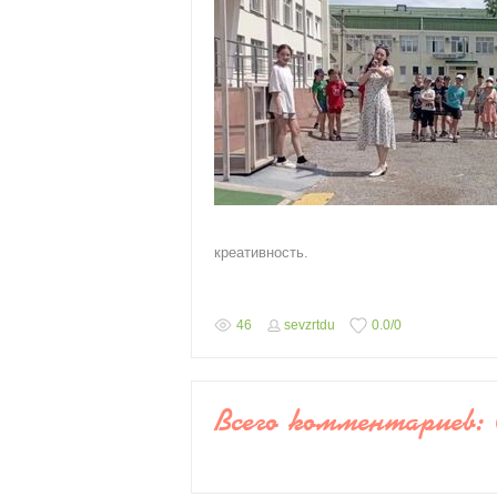
креативность.
46
sevzrtdu
0.0
/
0
Всего комментариев
: