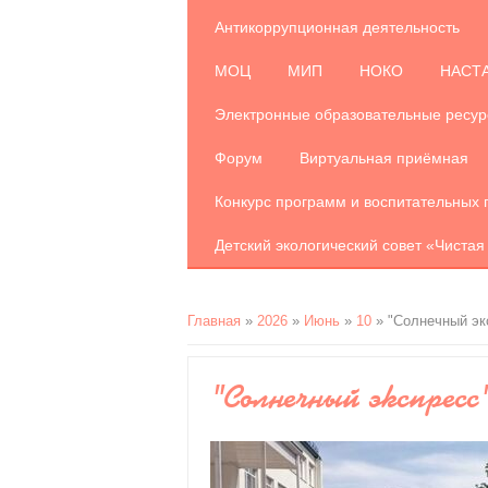
Антикоррупционная деятельность
МОЦ
МИП
НОКО
НАСТ
Электронные образовательные ресу
Форум
Виртуальная приёмная
Конкурс программ и воспитательных 
Детский экологический совет «Чистая
Главная
»
2026
»
Июнь
»
10
» "Солнечный эк
"Солнечный экспресс