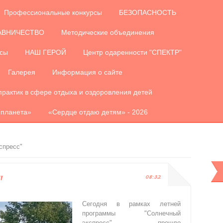
Профессиональные конкурсы
БЕЗОПАСНОСТЬ
АВНИЧЕСТВО
Методические объединения
рсы
НАШ ГЕРОЙ
Центр одаренности "СПЕКТР"
Галерея
Информация о сайте
практик в сфере отдыха и оздоровления детей
 планета»
«Сердце отдаю детям» - 2026
спресс"
"
08:32
Сегодня в рамках летней
программы "Солнечный
экспресс" прошло