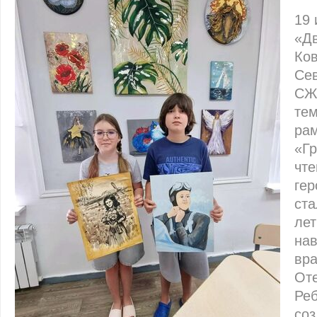
19 
«Дв
Ко
Се
СЖ
тем
ра
«Гр
чт
ге
ст
ле
на
вр
Оте
Реб
со