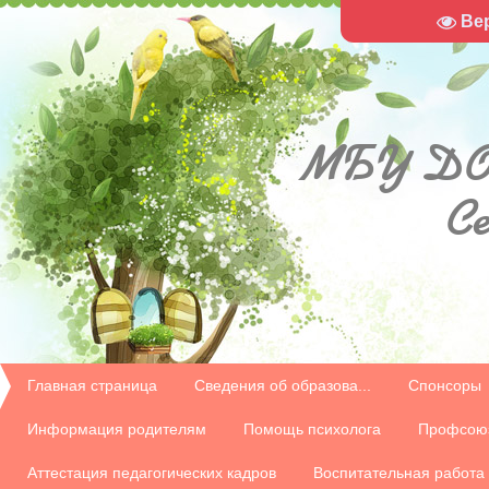
Ве
МБУ
ДО
С
Главная страница
Сведения об образова...
Спонсоры
Информация родителям
Помощь психолога
Профсою
Аттестация педагогических кадров
Воспитательная работа