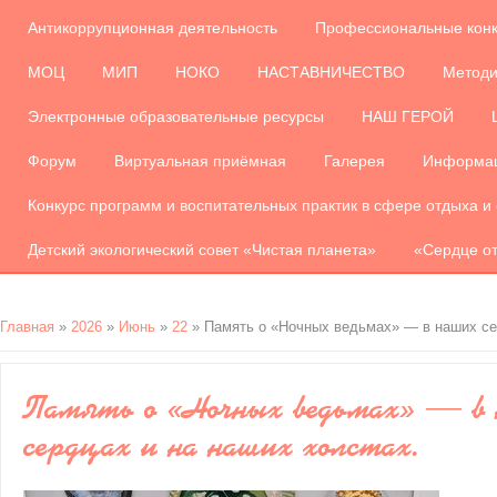
Антикоррупционная деятельность
Профессиональные кон
МОЦ
МИП
НОКО
НАСТАВНИЧЕСТВО
Методи
Электронные образовательные ресурсы
НАШ ГЕРОЙ
Форум
Виртуальная приёмная
Галерея
Информац
Конкурс программ и воспитательных практик в сфере отдыха и
Детский экологический совет «Чистая планета»
«Сердце от
Главная
»
2026
»
Июнь
»
22
» Память о «Ночных ведьмах» — в наших се
Память о «Ночных ведьмах» — в
сердцах и на наших холстах.