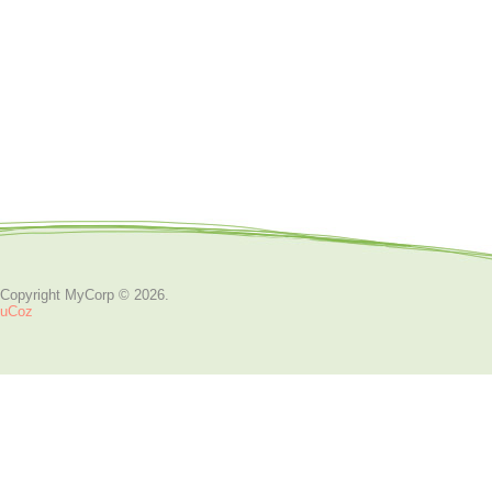
Copyright MyCorp © 2026
.
uCoz