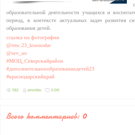
образовательной деятельности учащихся и воспитат
период, в контексте актуальных задач развития с
образования детей.
ссылка на фотографии
@rmc.23_krasnodar
@sev_uo
#МОЦ_Северскийрайон
#дополнительноеобразованиедетей23
#краснодарскийкрай
582
sevzrtdu
0.0
/
0
Всего комментариев
:
0