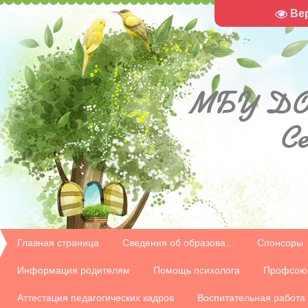
Ве
МБУ
ДО
С
Главная страница
Сведения об образова...
Спонсоры
Информация родителям
Помощь психолога
Профсою
Аттестация педагогических кадров
Воспитательная работа