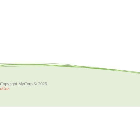
Copyright MyCorp © 2026
.
uCoz