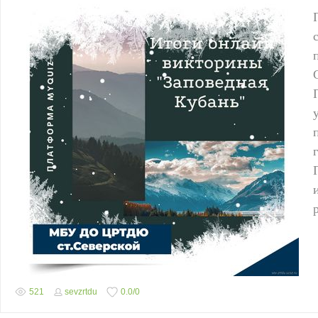
521
sevzrtdu
0.0
/
0