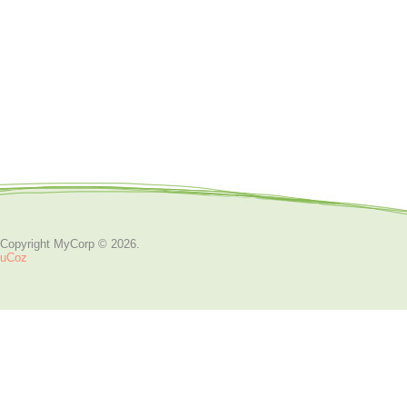
Copyright MyCorp © 2026
.
uCoz