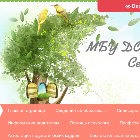
Ве
МБУ
ДО
С
Главная страница
Сведения об образова...
Спонсоры
Информация родителям
Помощь психолога
Профсою
Аттестация педагогических кадров
Воспитательная работа