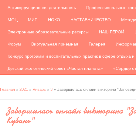
Антикоррупционная деятельность
Профессиональные кон
МОЦ
МИП
НОКО
НАСТАВНИЧЕСТВО
Методи
Электронные образовательные ресурсы
НАШ ГЕРОЙ
Форум
Виртуальная приёмная
Галерея
Информац
Конкурс программ и воспитательных практик в сфере отдыха и
Детский экологический совет «Чистая планета»
«Сердце от
Главная
»
2021
»
Январь
»
3
» Завершилась онлайн викторина "Заповедн
Завершилась онлайн викторина "З
Кубань"