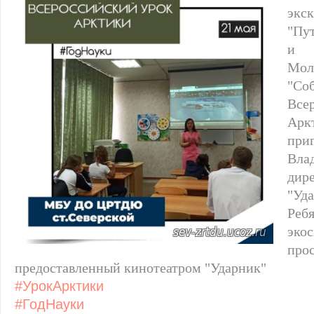
экск
"Пу
и
Мол
"С
Вс
Аркт
пр
Вла
дир
"Уд
Реб
эко
пр
предоставленный кинотеатром "Ударник"
#УрокАрктики
#ГодНауки