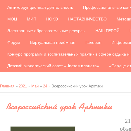
Антикоррупционная деятельность
Профессиональные кон
МОЦ
МИП
НОКО
НАСТАВНИЧЕСТВО
Методи
Электронные образовательные ресурсы
НАШ ГЕРОЙ
Форум
Виртуальная приёмная
Галерея
Информац
Конкурс программ и воспитательных практик в сфере отдыха и
Детский экологический совет «Чистая планета»
«Сердце от
Главная
»
2021
»
Май
»
24
» Всероссийский урок Арктики
Всероссийский урок Арктики
2
объ