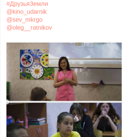
#ДрузьяЗемли
@kino_udarnik
@sev_mkrgo
@oleg__ratnikov