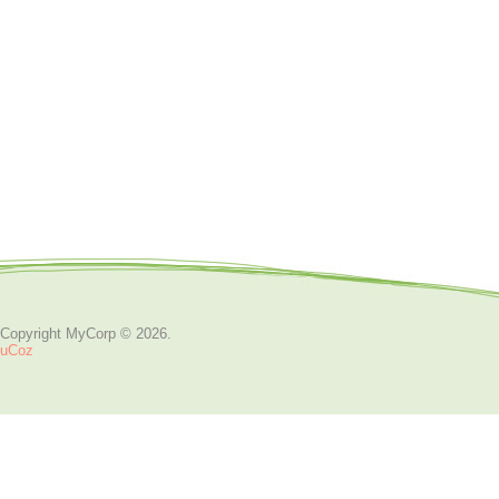
Copyright MyCorp © 2026
.
uCoz