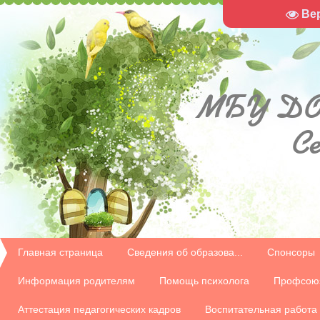
Ве
МБУ
ДО
С
Главная страница
Сведения об образова...
Спонсоры
Информация родителям
Помощь психолога
Профсою
Аттестация педагогических кадров
Воспитательная работа