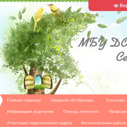
Ве
МБУ
ДО
С
Главная страница
Сведения об образова...
Спонсоры
Информация родителям
Помощь психолога
Профсою
Аттестация педагогических кадров
Воспитательная работа