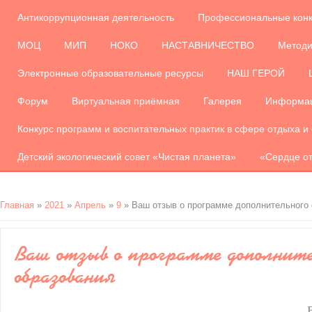
Антикоррупционная деятельность
Профессиональные кон
МОЦ
МИП
НОКО
НАСТАВНИЧЕСТВО
Методи
Электронные образовательные ресурсы
НАШ ГЕРОЙ
Форум
Виртуальная приёмная
Галерея
Информац
Конкурс программ и воспитательных практик в сфере отдыха и
Детский экологический совет «Чистая планета»
«Сердце от
Главная
»
2021
»
Апрель
»
9
» Ваш отзыв о программе дополнительного 
Ваш отзыв о программе дополните
образования