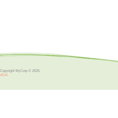
Copyright MyCorp © 2026
.
uCoz