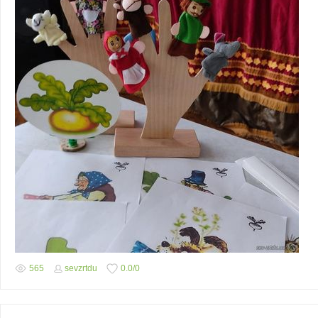
565
sevzrtdu
0.0
/
0