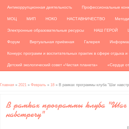
Антикоррупционная деятельность
Профессиональные кон
МОЦ
МИП
НОКО
НАСТАВНИЧЕСТВО
Методи
Электронные образовательные ресурсы
НАШ ГЕРОЙ
Форум
Виртуальная приёмная
Галерея
Информац
Конкурс программ и воспитательных практик в сфере отдыха и
Детский экологический совет «Чистая планета»
«Сердце от
Главная
»
2021
»
Февраль
»
18
» В рамках программы клуба "Шаг навстр
В рамках программы клуба "Шаг
навстречу"