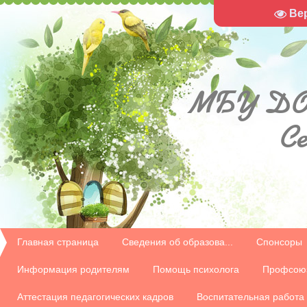
Ве
МБУ
ДО
С
Главная страница
Сведения об образова...
Спонсоры
Информация родителям
Помощь психолога
Профсою
Аттестация педагогических кадров
Воспитательная работа