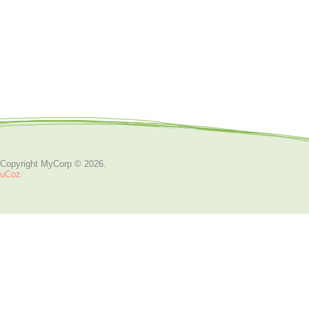
Copyright MyCorp © 2026
.
uCoz