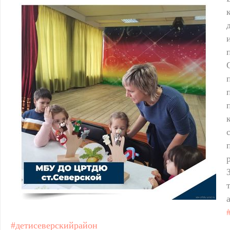
#детисеверскийрайон