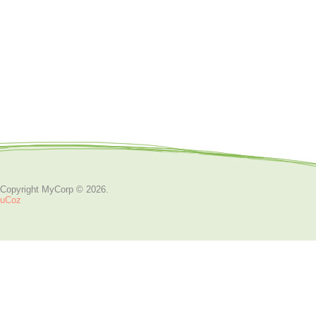
Copyright MyCorp © 2026
.
uCoz