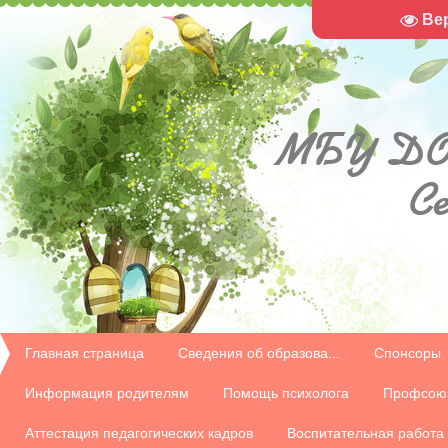
Ве
МБУ
ДО
С
Главная страница
Сведения об образова...
Спонсоры
Информация родителям
Помощь психолога
Профсою
Аттестация педагогических кадров
Воспитательная работа