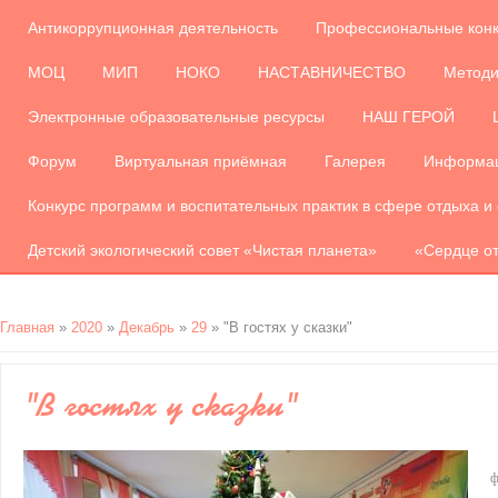
Антикоррупционная деятельность
Профессиональные кон
МОЦ
МИП
НОКО
НАСТАВНИЧЕСТВО
Методи
Электронные образовательные ресурсы
НАШ ГЕРОЙ
Форум
Виртуальная приёмная
Галерея
Информац
Конкурс программ и воспитательных практик в сфере отдыха и
Детский экологический совет «Чистая планета»
«Сердце от
Главная
»
2020
»
Декабрь
»
29
» "В гостях у сказки"
"В гостях у сказки"