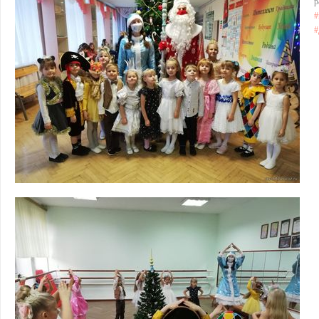
р
#
#