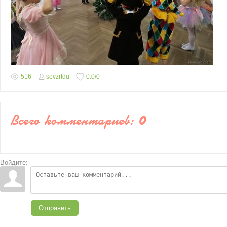
516
sevzrtdu
0.0
/
0
Всего комментариев
:
0
Войдите:
Отправить