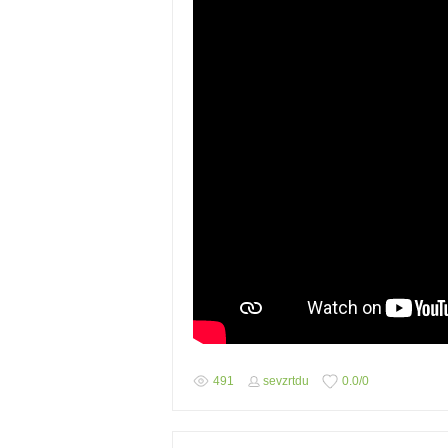
491
sevzrtdu
0.0
/
0