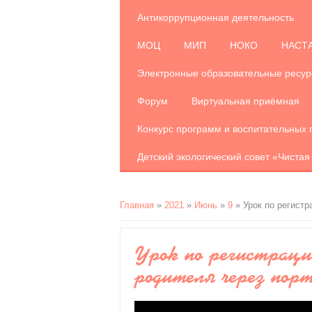
Антикоррупционная деятельность
МОЦ
МИП
НОКО
НАСТ
Электронные образовательные ресу
Форум
Виртуальная приёмная
Конкурс программ и воспитательных 
Детский экологический совет «Чистая
Главная
»
2021
»
Июнь
»
9
» Урок по регист
Урок по регистраци
родителя через по