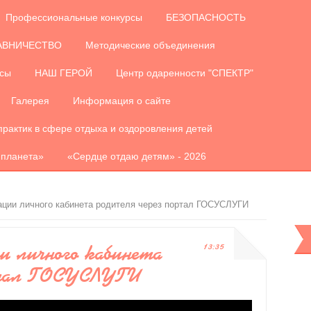
Профессиональные конкурсы
БЕЗОПАСНОСТЬ
АВНИЧЕСТВО
Методические объединения
рсы
НАШ ГЕРОЙ
Центр одаренности "СПЕКТР"
Галерея
Информация о сайте
практик в сфере отдыха и оздоровления детей
 планета»
«Сердце отдаю детям» - 2026
рации личного кабинета родителя через портал ГОСУСЛУГИ
и личного кабинета
13:35
ртал ГОСУСЛУГИ