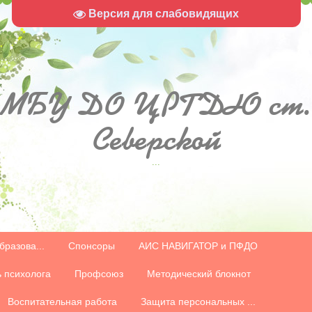
Версия для слабовидящих
МБУ
ДО ЦРТДЮ ст.
Северской
...
бразова...
Спонсоры
АИС НАВИГАТОР и ПФДО
 психолога
Профсоюз
Методический блокнот
Воспитательная работа
Защита персональных ...