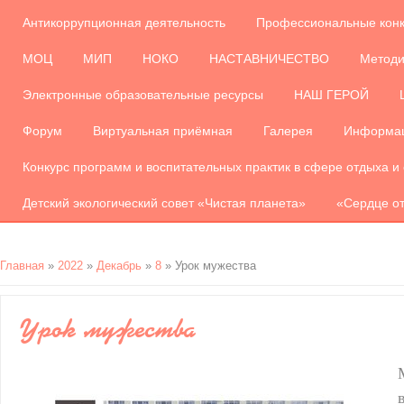
Антикоррупционная деятельность
Профессиональные кон
МОЦ
МИП
НОКО
НАСТАВНИЧЕСТВО
Методи
Электронные образовательные ресурсы
НАШ ГЕРОЙ
Форум
Виртуальная приёмная
Галерея
Информац
Конкурс программ и воспитательных практик в сфере отдыха и
Детский экологический совет «Чистая планета»
«Сердце от
Главная
»
2022
»
Декабрь
»
8
» Урок мужества
Урок мужества