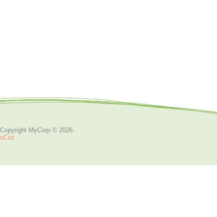
Copyright MyCorp © 2026
.
uCoz