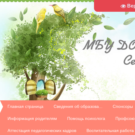
Ве
МБУ
ДО
С
Главная страница
Сведения об образова...
Спонсоры
Информация родителям
Помощь психолога
Профсою
Аттестация педагогических кадров
Воспитательная работа