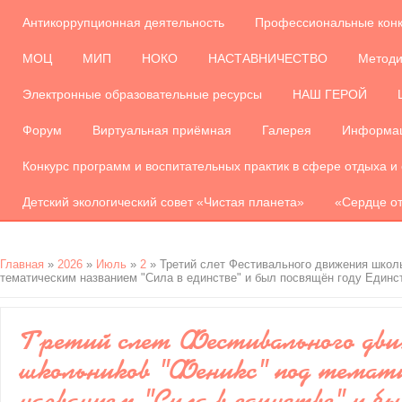
Антикоррупционная деятельность
Профессиональные кон
МОЦ
МИП
НОКО
НАСТАВНИЧЕСТВО
Методи
Электронные образовательные ресурсы
НАШ ГЕРОЙ
Форум
Виртуальная приёмная
Галерея
Информац
Конкурс программ и воспитательных практик в сфере отдыха и
Детский экологический совет «Чистая планета»
«Сердце от
Главная
»
2026
»
Июль
»
2
» Третий слет Фестивального движения школь
тематическим названием "Сила в единстве" и был посвящён году Единс
Третий слет Фестивального дв
школьников "Феникс" под темат
названием "Сила в единстве" и б