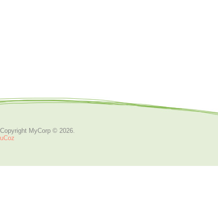
Copyright MyCorp © 2026
.
uCoz