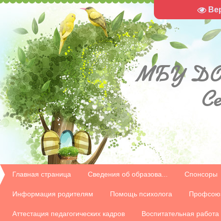
Ве
МБУ
ДО
С
Главная страница
Сведения об образова...
Спонсоры
Информация родителям
Помощь психолога
Профсою
Аттестация педагогических кадров
Воспитательная работа