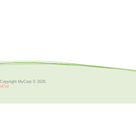
Copyright MyCorp © 2026
.
uCoz