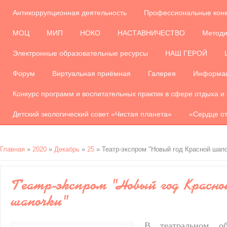
Антикоррупционная деятельность
Профессиональные кон
МОЦ
МИП
НОКО
НАСТАВНИЧЕСТВО
Методи
Электронные образовательные ресурсы
НАШ ГЕРОЙ
Форум
Виртуальная приёмная
Галерея
Информац
Конкурс программ и воспитательных практик в сфере отдыха и
Детский экологический совет «Чистая планета»
«Сердце от
Главная
»
2020
»
Декабрь
»
25
» Театр-экспром "Новый год Красной шап
Театр-экспром "Новый год Красно
шапочки"
В театральном о