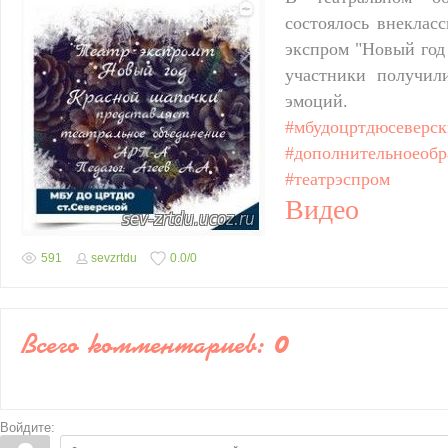
состоялось внеклас
экспром "Новый год
участники получил
эмоций.
#мбудоцртдюсеверс
#дополнительноеобр
#театрэспром
Видео
591
sevzrtdu
0.0
/
0
Всего комментариев
:
0
Войдите: