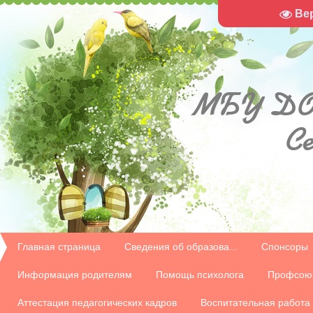
Ве
МБУ
ДО
С
Главная страница
Сведения об образова...
Спонсоры
Информация родителям
Помощь психолога
Профсою
Аттестация педагогических кадров
Воспитательная работа