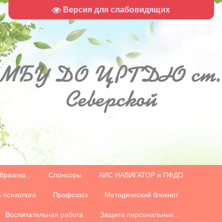
Версия для слабовидящих
МБУ
ДО ЦРТДЮ ст.
Северской
...
бразова...
Спонсоры
АИС НАВИГАТОР и ПФДО
 психолога
Профсоюз
Методический блокнот
Воспитательная работа
Защита персональных ...