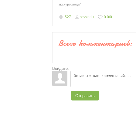
экскурсоводы"
527
sevzrtdu
0.0
/
0
Всего комментариев
:
Войдите:
Отправить