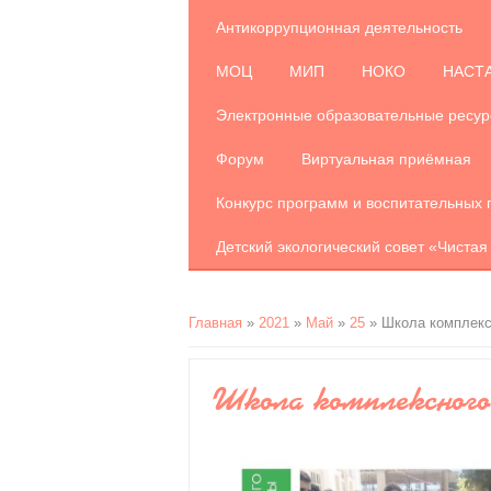
Антикоррупционная деятельность
МОЦ
МИП
НОКО
НАСТ
Электронные образовательные ресу
Форум
Виртуальная приёмная
Конкурс программ и воспитательных 
Детский экологический совет «Чистая
Главная
»
2021
»
Май
»
25
» Школа комплекс
Школа комплексного