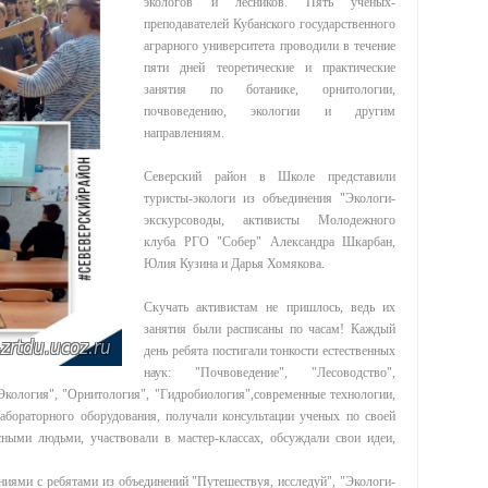
экологов и лесников. Пять ученых-
преподавателей Кубанского государственного
аграрного университета проводили в течение
пяти дней теоретические и практические
занятия по ботанике, орнитологии,
почвоведению, экологии и другим
направлениям.
Северский район в Школе представили
туристы-экологи из объединения "Экологи-
экскурсоводы, активисты Молодежного
клуба РГО "Собер" Александра Шкарбан,
Юлия Кузина и Дарья Хомякова.
Скучать активистам не пришлось, ведь их
занятия были расписаны по часам! Каждый
день ребята постигали тонкости естественных
наук: "Почвоведение", "Лесоводство",
"Экология", "Орнитология", "Гидробиология",современные технологии,
абораторного оборудования, получали консультации ученых по своей
есными людьми, участвовали в мастер-классах, обсуждали свои идеи,
ниями с ребятами из объединений "Путешествуя, исследуй", "Экологи-