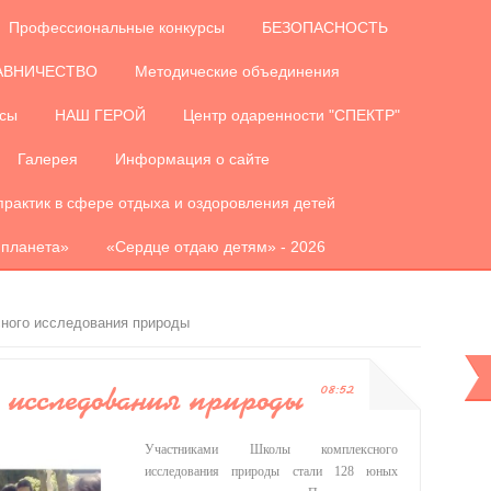
Профессиональные конкурсы
БЕЗОПАСНОСТЬ
АВНИЧЕСТВО
Методические объединения
рсы
НАШ ГЕРОЙ
Центр одаренности "СПЕКТР"
Галерея
Информация о сайте
практик в сфере отдыха и оздоровления детей
 планета»
«Сердце отдаю детям» - 2026
ного исследования природы
 исследования природы
08:52
Участниками Школы комплексного
исследования природы стали 128 юных