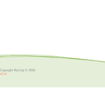
Copyright MyCorp © 2026
.
uCoz