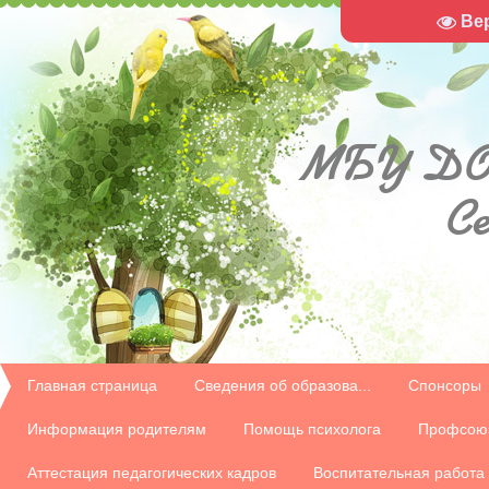
Ве
МБУ
ДО
С
Главная страница
Сведения об образова...
Спонсоры
Информация родителям
Помощь психолога
Профсою
Аттестация педагогических кадров
Воспитательная работа