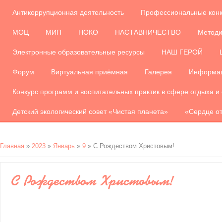
Антикоррупционная деятельность
Профессиональные кон
МОЦ
МИП
НОКО
НАСТАВНИЧЕСТВО
Методи
Электронные образовательные ресурсы
НАШ ГЕРОЙ
Форум
Виртуальная приёмная
Галерея
Информац
Конкурс программ и воспитательных практик в сфере отдыха и
Детский экологический совет «Чистая планета»
«Сердце от
Главная
»
2023
»
Январь
»
9
» С Рождеством Христовым!
С Рождеством Христовым!