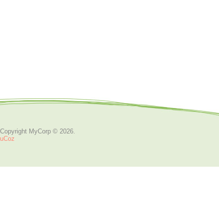
Copyright MyCorp © 2026
.
uCoz