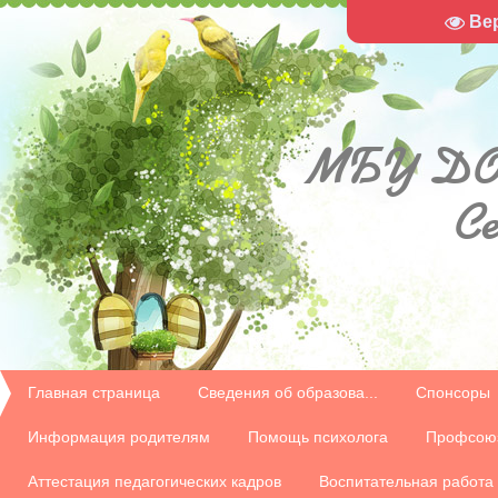
Ве
МБУ
ДО
С
Главная страница
Сведения об образова...
Спонсоры
Информация родителям
Помощь психолога
Профсою
Аттестация педагогических кадров
Воспитательная работа