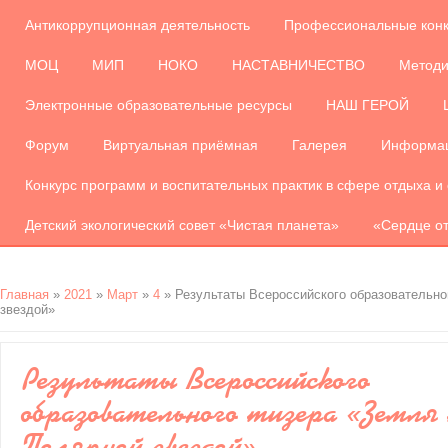
Антикоррупционная деятельность
Профессиональные кон
МОЦ
МИП
НОКО
НАСТАВНИЧЕСТВО
Методи
Электронные образовательные ресурсы
НАШ ГЕРОЙ
Форум
Виртуальная приёмная
Галерея
Информац
Конкурс программ и воспитательных практик в сфере отдыха и
Детский экологический совет «Чистая планета»
«Сердце от
Главная
»
2021
»
Март
»
4
» Результаты Всероссийского образовательно
звездой»
Результаты Всероссийского
образовательного тизера «Земля 
Полярной звездой»