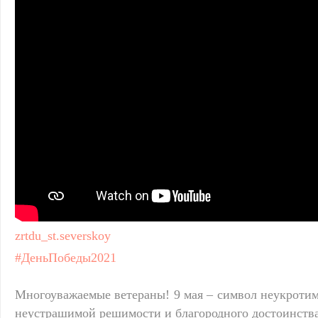
zrtdu_st.severskoy
#ДеньПобеды2021
Многоуважаемые ветераны! 9 мая – символ неукротим
неустрашимой решимости и благородного достоинства