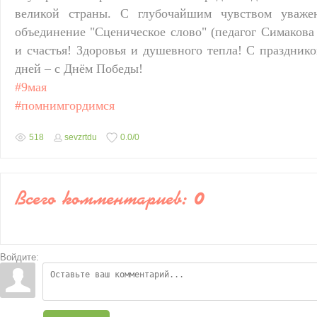
великой страны. С глубочайшим чувством уваже
объединение "Сценическое слово" (педагог Симакова
и счастья! Здоровья и душевного тепла! С праздник
дней – с Днём Победы!
#9мая
#помнимгордимся
518
sevzrtdu
0.0
/
0
Всего комментариев
:
0
Войдите: