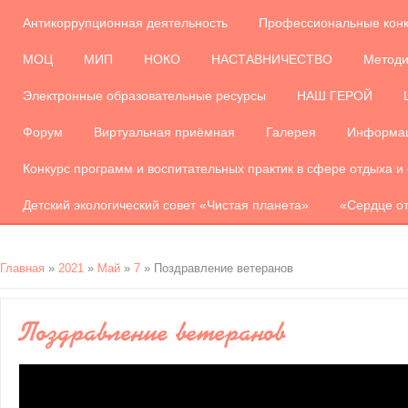
Антикоррупционная деятельность
Профессиональные кон
МОЦ
МИП
НОКО
НАСТАВНИЧЕСТВО
Методи
Электронные образовательные ресурсы
НАШ ГЕРОЙ
Форум
Виртуальная приёмная
Галерея
Информац
Конкурс программ и воспитательных практик в сфере отдыха и
Детский экологический совет «Чистая планета»
«Сердце от
Главная
»
2021
»
Май
»
7
» Поздравление ветеранов
Поздравление ветеранов