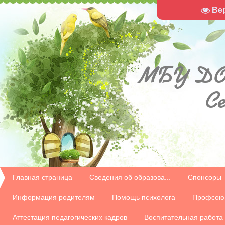
Ве
МБУ
ДО
С
Главная страница
Сведения об образова...
Спонсоры
Информация родителям
Помощь психолога
Профсою
Аттестация педагогических кадров
Воспитательная работа