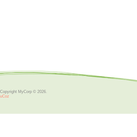
Copyright MyCorp © 2026
.
uCoz