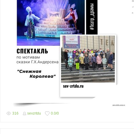
п
«
г
316
sevzrtdu
0.0
/
0