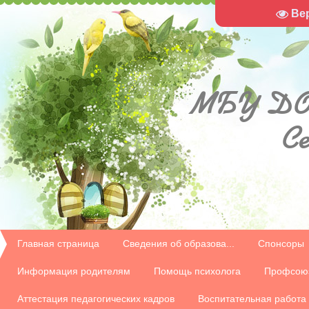
Ве
МБУ
ДО
С
Главная страница
Сведения об образова...
Спонсоры
Информация родителям
Помощь психолога
Профсою
Аттестация педагогических кадров
Воспитательная работа