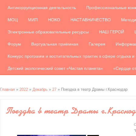
Антикоррупционная деятельность
Профессиональные кон
МОЦ
МИП
НОКО
НАСТАВНИЧЕСТВО
Методи
Электронные образовательные ресурсы
НАШ ГЕРОЙ
Форум
Виртуальная приёмная
Галерея
Информац
Конкурс программ и воспитательных практик в сфере отдыха и
Детский экологический совет «Чистая планета»
«Сердце от
Главная
»
2022
»
Декабрь
»
27
» Поездка в театр Драмы г.Краснодар
Поездка в театр Драмы г.Красно
С
"