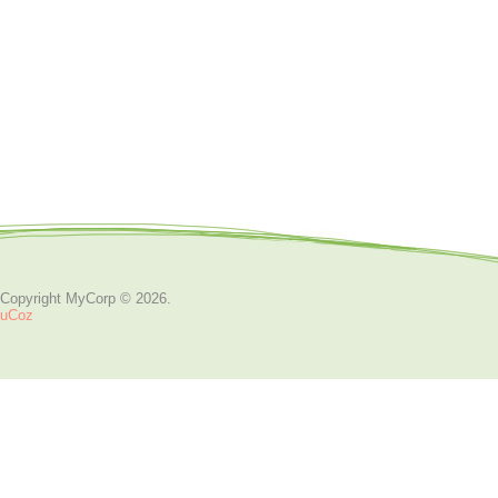
Copyright MyCorp © 2026
.
uCoz