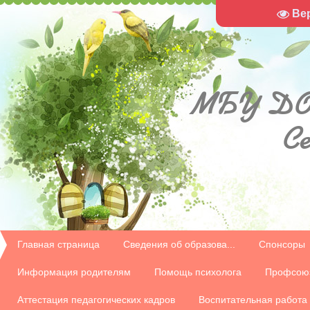
Ве
МБУ
ДО
С
Главная страница
Сведения об образова...
Спонсоры
Информация родителям
Помощь психолога
Профсою
Аттестация педагогических кадров
Воспитательная работа