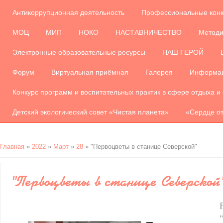
Антикоррупционная деятельность
Профессиональные кон
МОЦ
МИП
НОКО
НАСТАВНИЧЕСТВО
Методи
Электронные образовательные ресурсы
НАШ ГЕРОЙ
Форум
Виртуальная приёмная
Галерея
Информац
Конкурс программ и воспитательных практик в сфере отдыха и
Детский экологический совет «Чистая планета»
«Сердце от
Главная
»
2022
»
Март
»
28
» "Первоцветы в станице Северской"
"Первоцветы в станице Северской