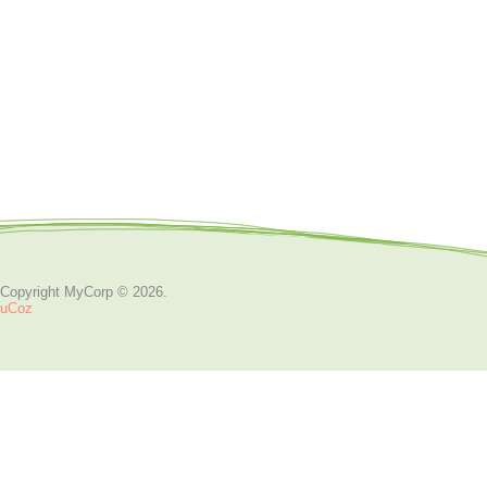
Copyright MyCorp © 2026
.
uCoz