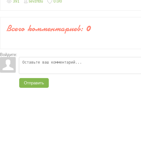
391
sevzrtdu
0.0
/
0
Всего комментариев
:
0
Войдите:
Отправить