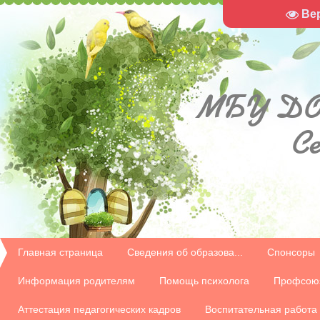
Ве
МБУ
ДО
С
Главная страница
Сведения об образова...
Спонсоры
Информация родителям
Помощь психолога
Профсою
Аттестация педагогических кадров
Воспитательная работа