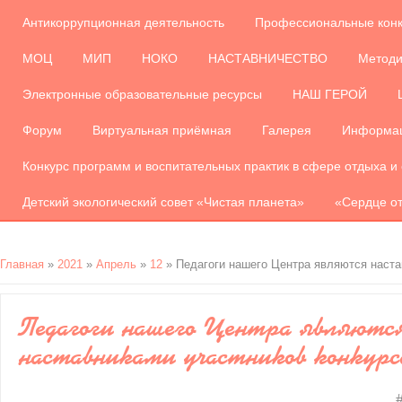
Антикоррупционная деятельность
Профессиональные кон
МОЦ
МИП
НОКО
НАСТАВНИЧЕСТВО
Методи
Электронные образовательные ресурсы
НАШ ГЕРОЙ
Форум
Виртуальная приёмная
Галерея
Информац
Конкурс программ и воспитательных практик в сфере отдыха и
Детский экологический совет «Чистая планета»
«Сердце от
Главная
»
2021
»
Апрель
»
12
» Педагоги нашего Центра являются наста
Педагоги нашего Центра являютс
наставниками участников конкурс