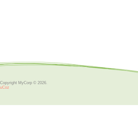
Copyright MyCorp © 2026
.
uCoz