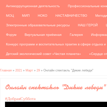
Антикоррупционная деятельность
Профессиональные кон
МОЦ
МИП
НОКО
НАСТАВНИЧЕСТВО
Методи
Электронные образовательные ресурсы
НАШ ГЕРОЙ
Форум
Виртуальная приёмная
Галерея
Информац
Конкурс программ и воспитательных практик в сфере отдыха и
Детский экологический совет «Чистая планета»
«Сердце от
Главная
»
2021
»
Март
»
29
» Онлайн спектакль "Дикие лебеди"
Онлайн спектакль "Дикие лебеди"
#ДобраяСуббота