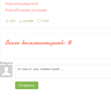
#читаемдлядетей
#читайтевместеснами
524
sevzrtdu
0.0
/
0
Всего комментариев
:
0
Войдите:
Отправить