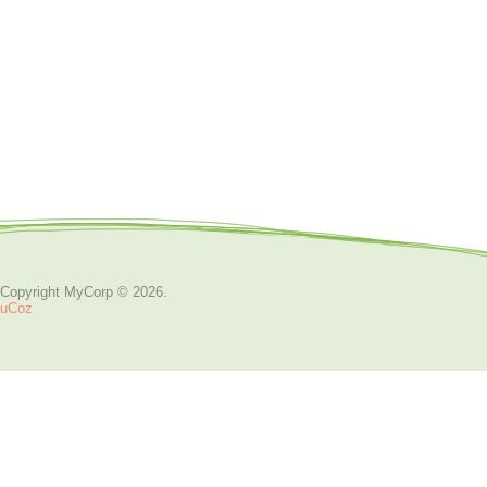
Copyright MyCorp © 2026
.
uCoz