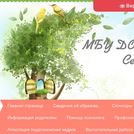
Ве
МБУ
ДО
С
Главная страница
Сведения об образова...
Спонсоры
Информация родителям
Помощь психолога
Профсою
Аттестация педагогических кадров
Воспитательная работа