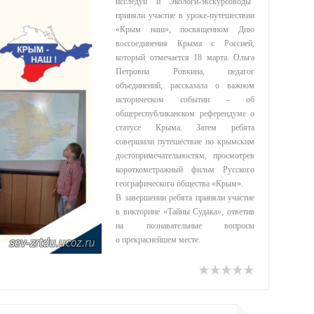
исследуй" и "Экологи-экскурсоводы"
приняли участие в уроке-путешествии
«Крым наш», посвященном Дню
воссоединения Крыма с Россией,
который отмечается 18 марта. Ольга
Петровна Ровкина, педагог
объединений, рассказала о важном
историческом событии – об
общереспубликанском референдуме о
статусе Крыма. Затем ребята
совершили путешествие по крымским
достопримечательностям, просмотрев
короткометражный фильм Русского
географического общества «Крым».
В завершении ребята приняли участие
в викторине «Тайны Судака», ответив
на познавательные вопросы
о прекраснейшем месте.