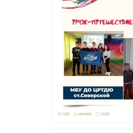
539
sevzrtdu
0.0
/
0