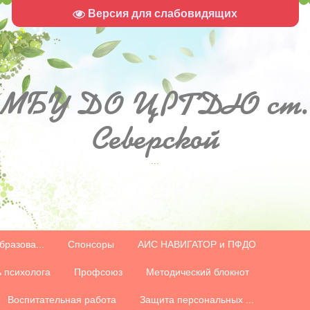
Версия для слабовидящих
МБУ
ДО ЦРТДЮ ст.
Северской
...
бразова...
Спонсоры
АИС НАВИГАТОР и ПФДО
 психолога
Профсоюз
Методический блокнот
Воспитательная работа
Защита персональных ...