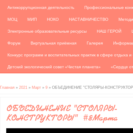
Антикоррупционная деятельность
Профессиональные кон
МОЦ
МИП
НОКО
НАСТАВНИЧЕСТВО
Методи
Электронные образовательные ресурсы
НАШ ГЕРОЙ
Форум
Виртуальная приёмная
Галерея
Информац
Конкурс программ и воспитательных практик в сфере отдыха и
Детский экологический совет «Чистая планета»
«Сердце от
Главная
»
2021
»
Март
»
9
» ОБЪЕДИНЕНИЕ "СТОЛЯРЫ-КОНСТРУКТОР
ОБЪЕДИНЕНИЕ "СТОЛЯРЫ-
КОНСТРУКТОРЫ" #8Марта