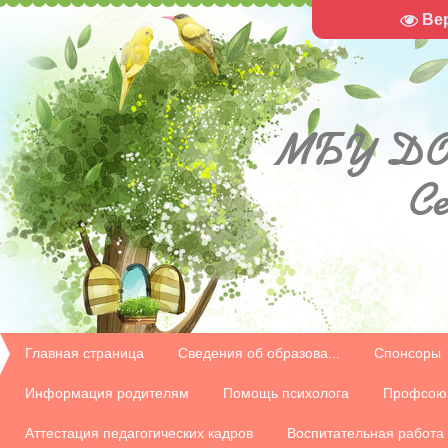
Ве
МБУ
ДО
С
Главная страница
Сведения об образова...
Спонсоры
Информация родителям
Помощь психолога
Профсою
Аттестация педагогических кадров
Воспитательная работа