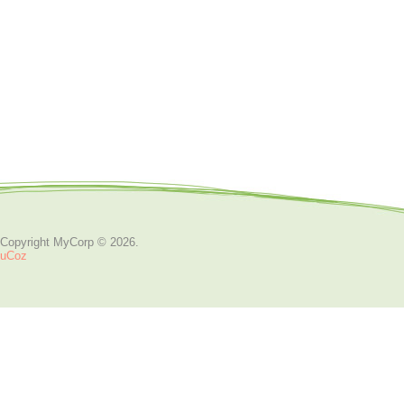
Copyright MyCorp © 2026
.
uCoz