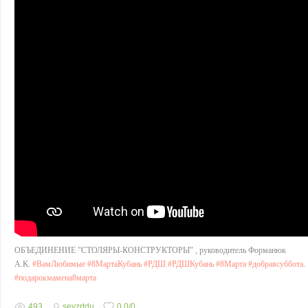
ОБЪЕДИНЕНИЕ "СТОЛЯРЫ-КОНСТРУКТОРЫ" , руководитель Форманюк
А.К.
#ВамЛюбимые
#8МартаКубань
#РДШ
#РДШКубань
#8Марта
#добраясуббота
.
#подарокмамена8марта
493
sevzrtdu
0.0
/
0