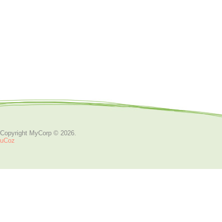
Copyright MyCorp © 2026
.
uCoz