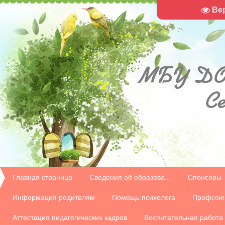
Ве
МБУ
ДО
С
Главная страница
Сведения об образова...
Спонсоры
Информация родителям
Помощь психолога
Профсою
Аттестация педагогических кадров
Воспитательная работа