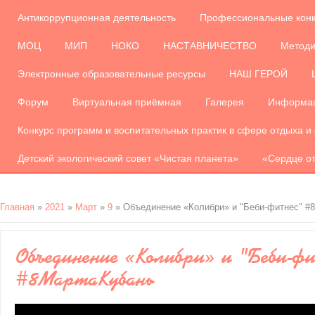
Антикоррупционная деятельность
Профессиональные кон
МОЦ
МИП
НОКО
НАСТАВНИЧЕСТВО
Методи
Электронные образовательные ресурсы
НАШ ГЕРОЙ
Форум
Виртуальная приёмная
Галерея
Информац
Конкурс программ и воспитательных практик в сфере отдыха и
Детский экологический совет «Чистая планета»
«Сердце от
Главная
»
2021
»
Март
»
9
» Объединение «Колибри» и "Беби-фитнес" #
Объединение «Колибри» и "Беби-ф
#8МартаКубань