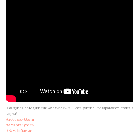
Учащиеся объединения «Колибри» и "Беби-фитнес" поздравляют своих 
марта!
#добраясуббота
#8МартаКубань
#ВамЛюбимые