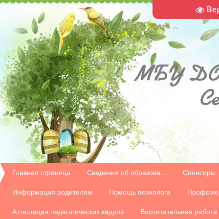
Ве
МБУ
ДО
С
Главная страница
Сведения об образова...
Спонсоры
Информация родителям
Помощь психолога
Профсою
Аттестация педагогических кадров
Воспитательная работа