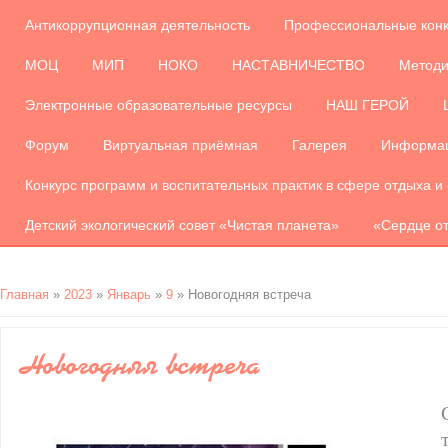
Антикоррупционная деятельность
Профессиональные кон
МОЦ
МИП
НОКО
НАСТАВНИЧЕСТВО
Методи
Электронные образовательные ресурсы
НАШ ГЕРОЙ
Форум
Виртуальная приёмная
Галерея
Информац
Конкурс программ и воспитательных практик в сфере отдыха и
Детский экологический совет «Чистая планета»
«Сердце от
Главная
»
2023
»
Январь
»
9
» Новогодняя встреча
Новогодняя встреча