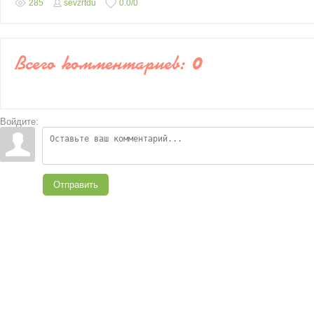
285
sevzrtdu
0.0
/
0
Всего комментариев
:
0
Войдите:
Отправить