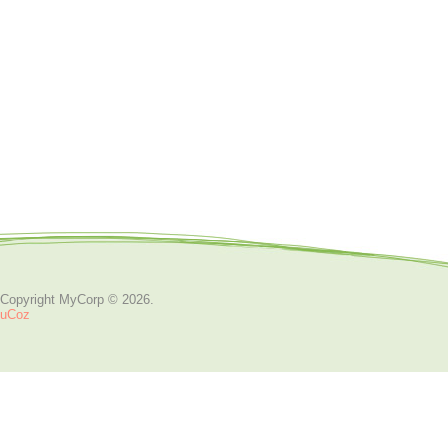
Copyright MyCorp © 2026
.
uCoz