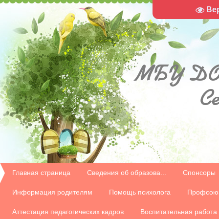
Ве
МБУ
ДО
С
Главная страница
Сведения об образова...
Спонсоры
Информация родителям
Помощь психолога
Профсою
Аттестация педагогических кадров
Воспитательная работа