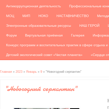
Антикоррупционная деятельность
Профессиональные кон
МОЦ
МИП
НОКО
НАСТАВНИЧЕСТВО
Методи
Электронные образовательные ресурсы
НАШ ГЕРОЙ
Форум
Виртуальная приёмная
Галерея
Информац
Конкурс программ и воспитательных практик в сфере отдыха и
Детский экологический совет «Чистая планета»
«Сердце от
Главная
»
2023
»
Январь
»
9
» "Новогодний серпантин"
"Новогодний серпантин"