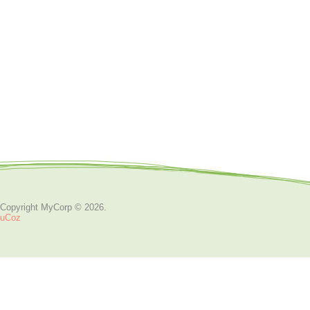
Copyright MyCorp © 2026
.
uCoz