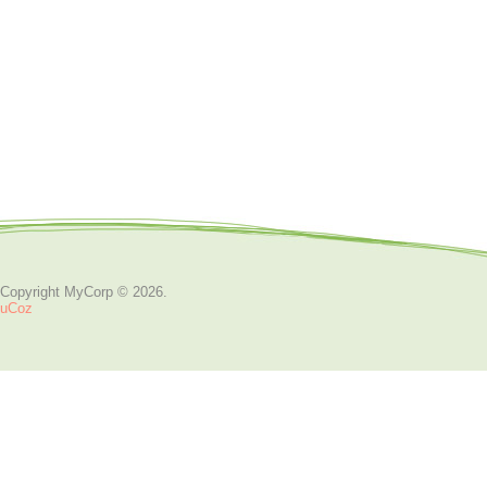
Copyright MyCorp © 2026
.
uCoz