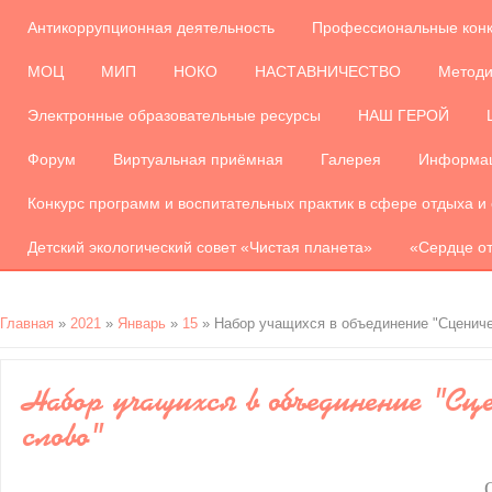
Антикоррупционная деятельность
Профессиональные кон
МОЦ
МИП
НОКО
НАСТАВНИЧЕСТВО
Методи
Электронные образовательные ресурсы
НАШ ГЕРОЙ
Форум
Виртуальная приёмная
Галерея
Информац
Конкурс программ и воспитательных практик в сфере отдыха и
Детский экологический совет «Чистая планета»
«Сердце от
Главная
»
2021
»
Январь
»
15
» Набор учащихся в объединение "Сцениче
Набор учащихся в объединение "Сце
слово"