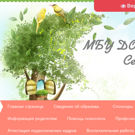
Ве
МБУ
ДО
С
Главная страница
Сведения об образова...
Спонсоры
Информация родителям
Помощь психолога
Профсою
Аттестация педагогических кадров
Воспитательная работа