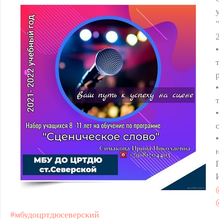
#мбудоцртдюсеверский