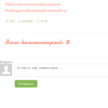
#дополнительноеобразование
#набордетейнановыйучебныйгод
612
sevzrtdu
0.0
/
0
Всего комментариев
:
0
Войдите:
Отправить