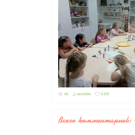
46
sevzrtdu
0.0
/
0
Всего комментариев
: