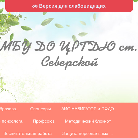
Версия для слабовидящих
МБУ
ДО ЦРТДЮ ст.
Северской
...
бразова...
Спонсоры
АИС НАВИГАТОР и ПФДО
 психолога
Профсоюз
Методический блокнот
Воспитательная работа
Защита персональных ...