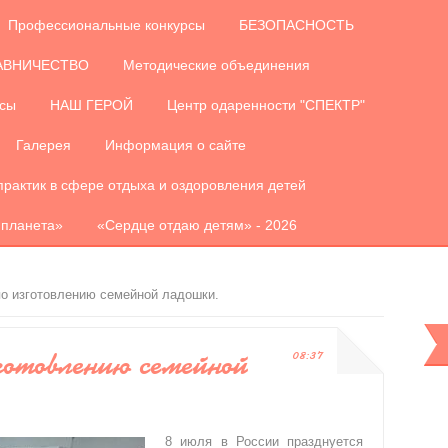
Профессиональные конкурсы
БЕЗОПАСНОСТЬ
АВНИЧЕСТВО
Методические объединения
рсы
НАШ ГЕРОЙ
Центр одаренности "СПЕКТР"
Галерея
Информация о сайте
практик в сфере отдыха и оздоровления детей
 планета»
«Сердце отдаю детям» - 2026
по изготовлению семейной ладошки.
готовлению семейной
08:37
8 июля в России празднуется