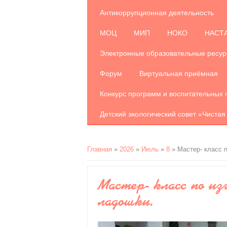
Антикоррупционная деятельность
МОЦ
МИП
НОКО
НАСТ
Электронные образовательные ресу
Форум
Виртуальная приёмная
Конкурс программ и воспитательных 
Детский экологический совет «Чистая
Главная
»
2026
»
Июль
»
8
» Мастер- класс 
Мастер- класс по из
ладошки.