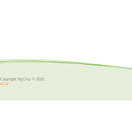
Copyright MyCorp © 2026
.
uCoz