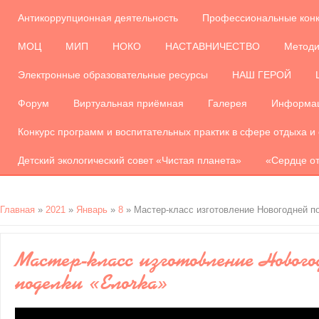
Антикоррупционная деятельность
Профессиональные кон
МОЦ
МИП
НОКО
НАСТАВНИЧЕСТВО
Методи
Электронные образовательные ресурсы
НАШ ГЕРОЙ
Форум
Виртуальная приёмная
Галерея
Информац
Конкурс программ и воспитательных практик в сфере отдыха и
Детский экологический совет «Чистая планета»
«Сердце от
Главная
»
2021
»
Январь
»
8
» Мастер-класс изготовление Новогодней п
Мастер-класс изготовление Нового
поделки «Елочка»