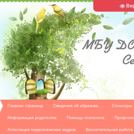
Ве
МБУ
ДО
С
Главная страница
Сведения об образова...
Спонсоры
Информация родителям
Помощь психолога
Профсою
Аттестация педагогических кадров
Воспитательная работа