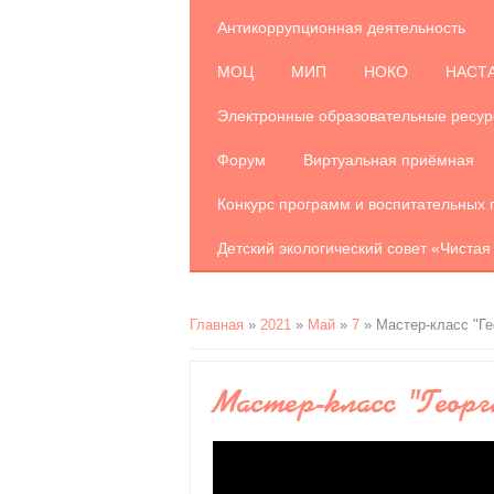
Антикоррупционная деятельность
МОЦ
МИП
НОКО
НАСТ
Электронные образовательные ресу
Форум
Виртуальная приёмная
Конкурс программ и воспитательных 
Детский экологический совет «Чистая
Главная
»
2021
»
Май
»
7
» Мастер-класс "Ге
Мастер-класс "Георг