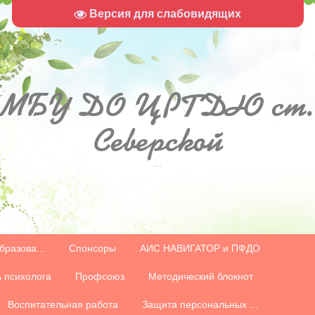
Версия для слабовидящих
МБУ
ДО ЦРТДЮ ст.
Северской
...
бразова...
Спонсоры
АИС НАВИГАТОР и ПФДО
 психолога
Профсоюз
Методический блокнот
Воспитательная работа
Защита персональных ...