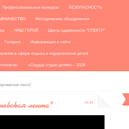
Профессиональные конкурсы
БЕЗОПАСНОСТЬ
АВНИЧЕСТВО
Методические объединения
рсы
НАШ ГЕРОЙ
Центр одаренности "СПЕКТР"
Галерея
Информация о сайте
практик в сфере отдыха и оздоровления детей
 планета»
«Сердце отдаю детям» - 2026
оргиевская лента"
иевская лента"
12:33