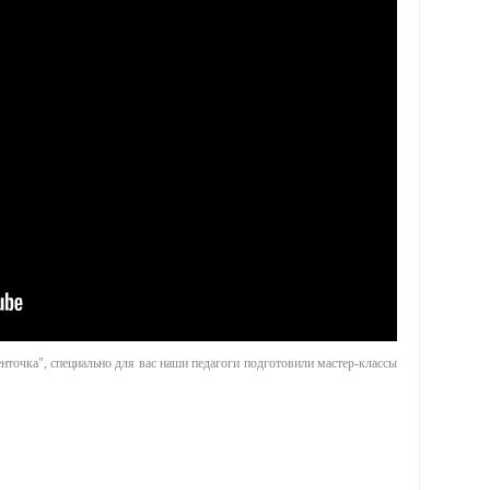
нточка", специально для вас наши педагоги подготовили мастер-классы