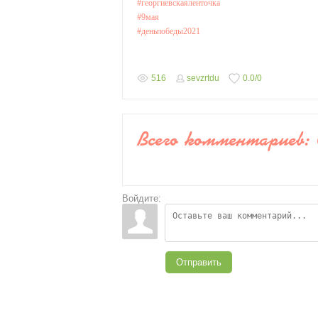
#георгиевскаяленточка
#9мая
#деньпобеды2021
516
sevzrtdu
0.0
/
0
Всего комментариев
:
Войдите:
Отправить