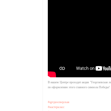
В нашем Центре проходит акция "Георгиевская ле
по оформлению этого главного символа Победы!
#цртдюсеверская
#мастеркласс