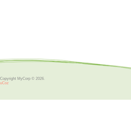
Copyright MyCorp © 2026
.
uCoz