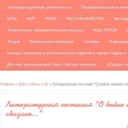
Антикоррупционная деятельность
Профессиональные кон
МОЦ
МИП
НОКО
НАСТАВНИЧЕСТВО
Методи
Электронные образовательные ресурсы
НАШ ГЕРОЙ
Форум
Виртуальная приёмная
Галерея
Информац
Конкурс программ и воспитательных практик в сфере отдыха и
Детский экологический совет «Чистая планета»
«Сердце от
Главная
»
2021
»
Июнь
»
22
» Литературная гостиная "О войне немало ск
Литературная гостиная "О войне 
сказано..."