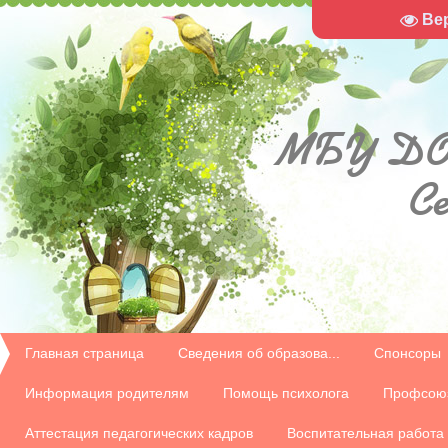
Ве
МБУ
ДО
С
Главная страница
Сведения об образова...
Спонсоры
Информация родителям
Помощь психолога
Профсою
Аттестация педагогических кадров
Воспитательная работа