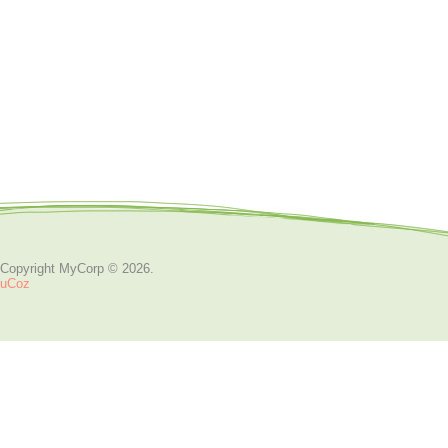
Copyright MyCorp © 2026
.
uCoz