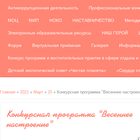
Антикоррупционная деятельность
Профессиональные кон
МОЦ
МИП
НОКО
НАСТАВНИЧЕСТВО
Методи
Электронные образовательные ресурсы
НАШ ГЕРОЙ
Форум
Виртуальная приёмная
Галерея
Информац
Конкурс программ и воспитательных практик в сфере отдыха и
Детский экологический совет «Чистая планета»
«Сердце от
Главная
»
2021
»
Март
»
25
» Конкурсная программа "Весеннее настроен
Конкурсная программа "Весеннее
настроение"