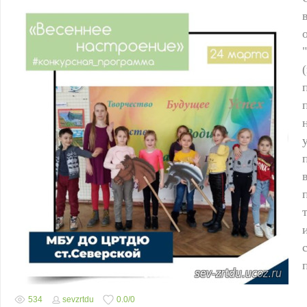
534
sevzrtdu
0.0
/
0