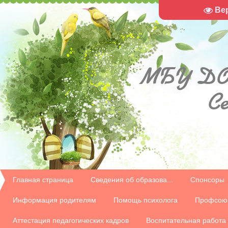
Ве
МБУ
ДО
С
Главная страница
Сведения об образова...
Спонсоры
Информация родителям
Помощь психолога
Профсою
Аттестация педагогических кадров
Воспитательная работа