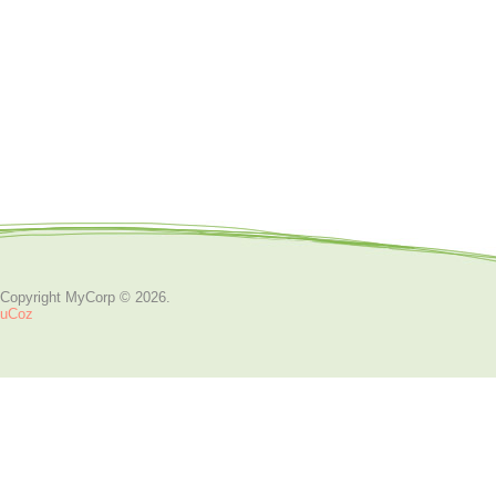
Copyright MyCorp © 2026
.
uCoz