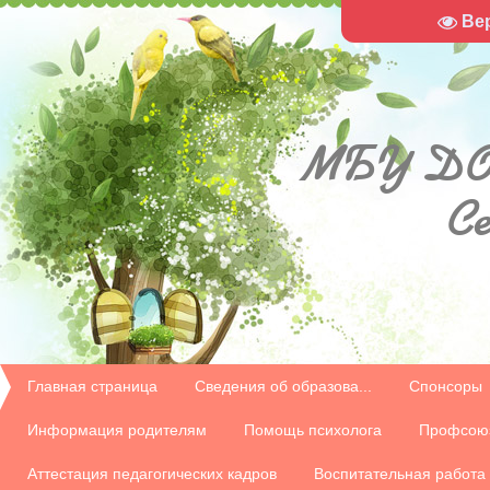
Ве
МБУ
ДО
С
Главная страница
Сведения об образова...
Спонсоры
Информация родителям
Помощь психолога
Профсою
Аттестация педагогических кадров
Воспитательная работа