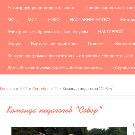
Антикоррупционная деятельность
Профессиональные кон
МОЦ
МИП
НОКО
НАСТАВНИЧЕСТВО
Методи
Электронные образовательные ресурсы
НАШ ГЕРОЙ
Форум
Виртуальная приёмная
Галерея
Информац
Конкурс программ и воспитательных практик в сфере отдыха и
Детский экологический совет «Чистая планета»
«Сердце от
Главная
»
2021
»
Сентябрь
»
17
» Команда педагогов "Собер"
Команда педагогов "Собер"