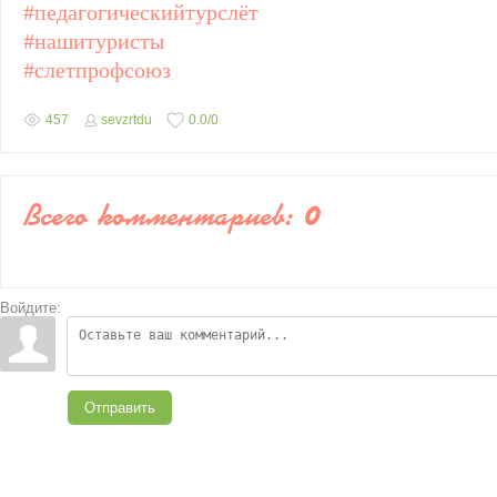
#педагогическийтурслёт
#нашитуристы
#слетпрофсоюз
457
sevzrtdu
0.0
/
0
Всего комментариев
:
0
Войдите:
Отправить