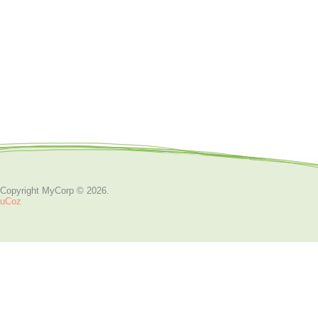
Copyright MyCorp © 2026
.
uCoz