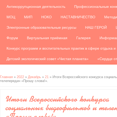
Антикоррупционная деятельность
Профессиональные кон
МОЦ
МИП
НОКО
НАСТАВНИЧЕСТВО
Методи
Электронные образовательные ресурсы
НАШ ГЕРОЙ
Форум
Виртуальная приёмная
Галерея
Информац
Конкурс программ и воспитательных практик в сфере отдыха и
Детский экологический совет «Чистая планета»
«Сердце от
Главная
»
2022
»
Декабрь
»
21
» Итоги Всероссийского конкурса социал
телепередач «Прошу слова!».
Итоги Всероссийского конкурса
социальных видеофильмов и телеп
«Прошу слова!».