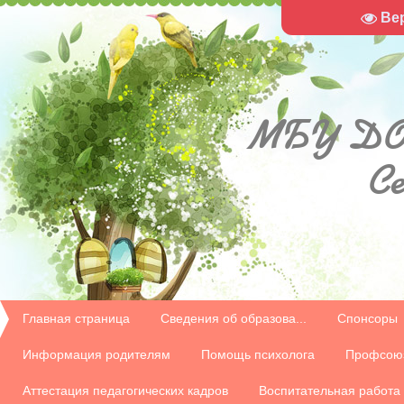
Ве
МБУ
ДО
С
Главная страница
Сведения об образова...
Спонсоры
Информация родителям
Помощь психолога
Профсою
Аттестация педагогических кадров
Воспитательная работа