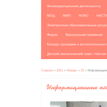
Антикоррупционная деятельность
МОЦ
МИП
НОКО
НАСТ
Электронные образовательные ресу
Форум
Виртуальная приёмная
Конкурс программ и воспитательных 
Детский экологический совет «Чистая
Главная
»
2021
»
Январь
»
25
» Информацион
Информационные п