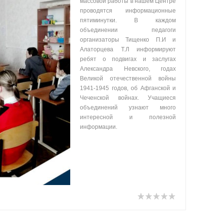
массовой работы в нашем Центре
проводятся информационные
пятиминутки. В каждом
объединении педагоги
организаторы Тищенко П.И и
Алаторцева Т.Л информируют
ребят о подвигах и заслугах
Александра Невского, годах
Великой отечественной войны
1941-1945 годов, об Афганской и
Чеченской войнах. Учащиеся
объединений узнают много
интересной и полезной
информации.