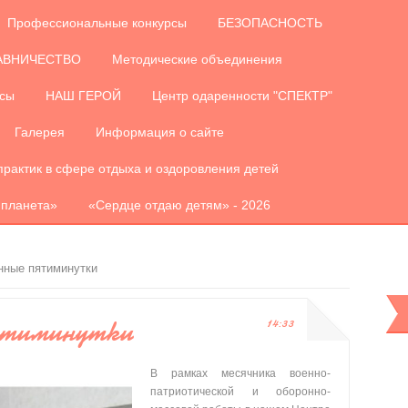
Профессиональные конкурсы
БЕЗОПАСНОСТЬ
АВНИЧЕСТВО
Методические объединения
рсы
НАШ ГЕРОЙ
Центр одаренности "СПЕКТР"
Галерея
Информация о сайте
практик в сфере отдыха и оздоровления детей
 планета»
«Сердце отдаю детям» - 2026
ные пятиминутки
ятиминутки
14:33
В рамках месячника военно-
патриотической и оборонно-