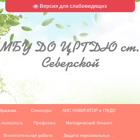
Версия для слабовидящих
МБУ
ДО ЦРТДЮ ст.
Северской
...
бразова...
Спонсоры
АИС НАВИГАТОР и ПФДО
 психолога
Профсоюз
Методический блокнот
Воспитательная работа
Защита персональных ...