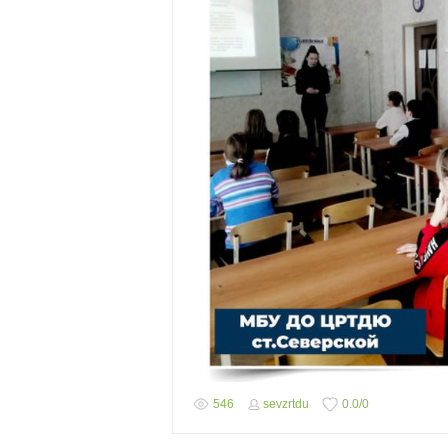
546
sevzrtdu
0.0
/
0