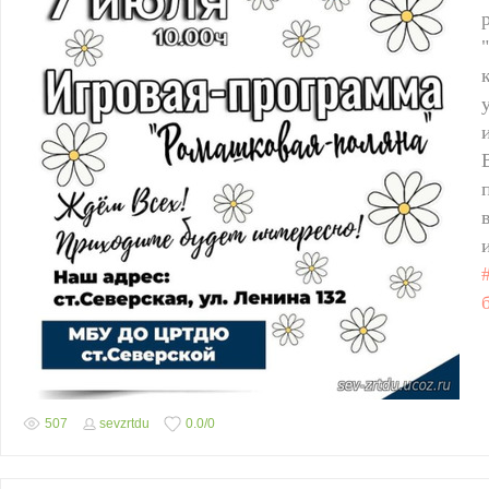
507
sevzrtdu
0.0
/
0