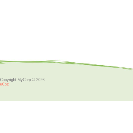
Copyright MyCorp © 2026
.
uCoz