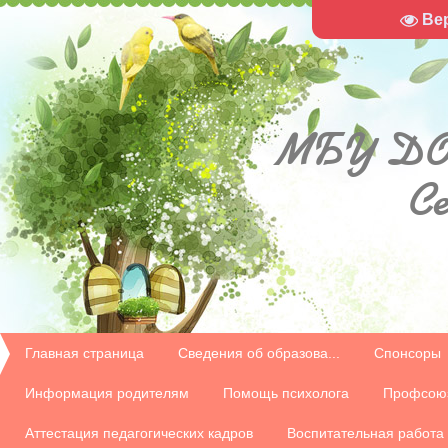
Ве
МБУ
ДО
С
Главная страница
Сведения об образова...
Спонсоры
Информация родителям
Помощь психолога
Профсою
Аттестация педагогических кадров
Воспитательная работа