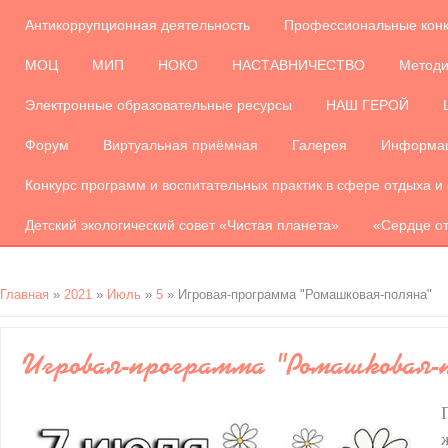
Антикоррупционная деятельность
Профессиональные кон
МОЦ
МИП
НОКО
НАСТАВНИЧЕСТВО
Методи
Электронные образовательные ресурсы
НАШ ГЕРОЙ
Форум
Виртуальная приёмная
Галерея
Информац
Конкурс программ и воспитательных практик в сфере отдыха и
Детский экологический совет «Чистая планета»
«Сердце от
Главная
»
2021
»
Июль
»
5
» Игровая-программа "Ромашковая-поляна"
Игровая-программа "Ромашковая-