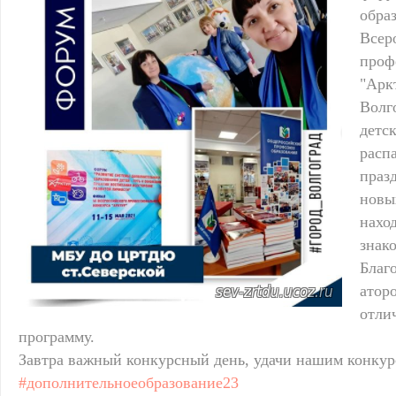
об
Всер
проф
"Ар
Вол
дет
рас
праз
нов
нах
знак
Благ
ато
отли
программу.
Завтра важный конкурсный день, удачи нашим конкур
#дополнительноеобразование23