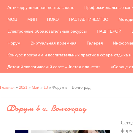
Антикоррупционная деятельность
Профессиональные кон
МОЦ
МИП
НОКО
НАСТАВНИЧЕСТВО
Методи
Электронные образовательные ресурсы
НАШ ГЕРОЙ
Форум
Виртуальная приёмная
Галерея
Информац
Конкурс программ и воспитательных практик в сфере отдыха и
Детский экологический совет «Чистая планета»
«Сердце от
Главная
»
2021
»
Май
»
13
» Форум в г. Волгоград
Форум в г. Волгоград
Сего
фор