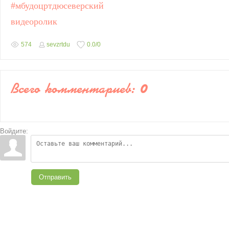
#мбудоцртдюсеверский
видеоролик
574
sevzrtdu
0.0
/
0
Всего комментариев
:
0
Войдите:
Отправить