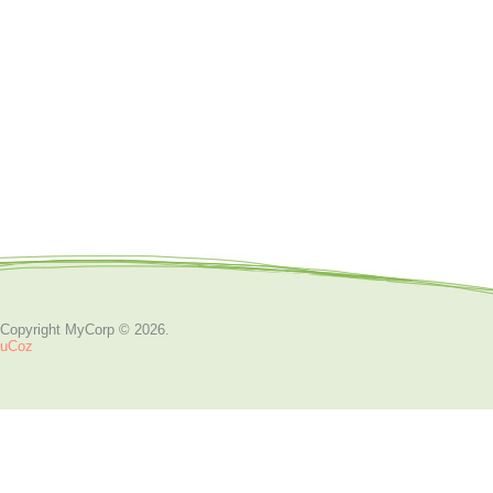
Copyright MyCorp © 2026
.
uCoz