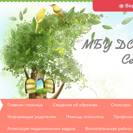
Ве
МБУ
ДО
С
Главная страница
Сведения об образова...
Спонсоры
Информация родителям
Помощь психолога
Профсою
Аттестация педагогических кадров
Воспитательная работа