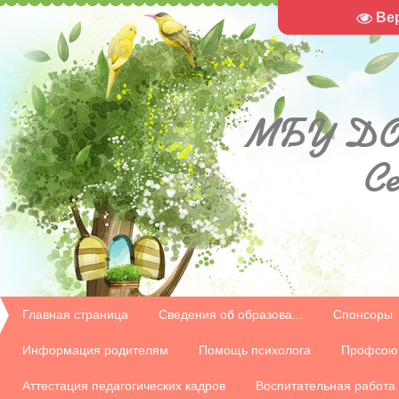
Ве
МБУ
ДО
С
Главная страница
Сведения об образова...
Спонсоры
Информация родителям
Помощь психолога
Профсою
Аттестация педагогических кадров
Воспитательная работа