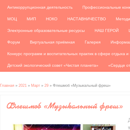
Антикоррупционная деятельность
Профессиональные кон
МОЦ
МИП
НОКО
НАСТАВНИЧЕСТВО
Методи
Электронные образовательные ресурсы
НАШ ГЕРОЙ
Форум
Виртуальная приёмная
Галерея
Информац
Конкурс программ и воспитательных практик в сфере отдыха и
Детский экологический совет «Чистая планета»
«Сердце от
Главная
»
2021
»
Март
»
29
» Флешмоб «Музыкальный фреш»
Флешмоб «Музыкальный фреш»