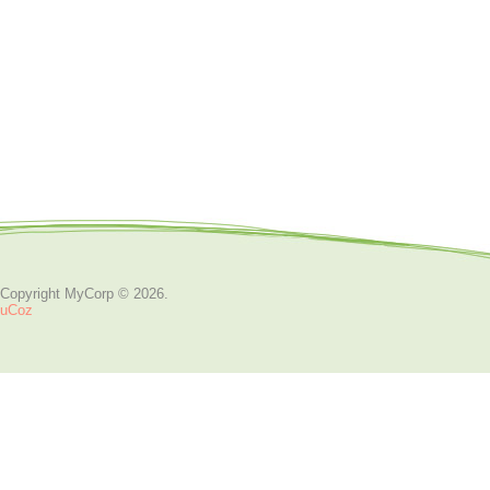
Copyright MyCorp © 2026
.
uCoz