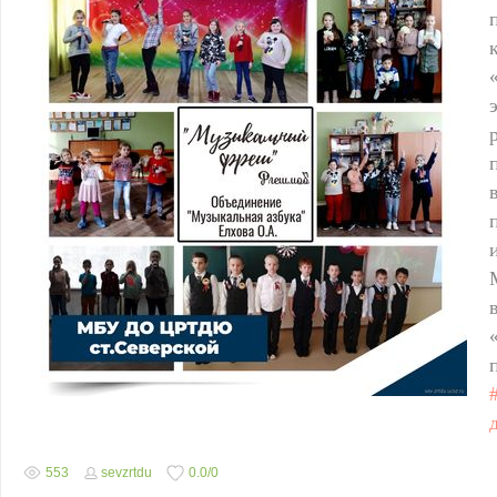
553
sevzrtdu
0.0
/
0