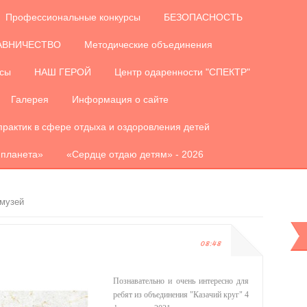
Профессиональные конкурсы
БЕЗОПАСНОСТЬ
АВНИЧЕСТВО
Методические объединения
рсы
НАШ ГЕРОЙ
Центр одаренности "СПЕКТР"
Галерея
Информация о сайте
практик в сфере отдыха и оздоровления детей
 планета»
«Сердце отдаю детям» - 2026
 музей
08:48
Познавательно и очень интересно для
ребят из объединения "Казачий круг" 4