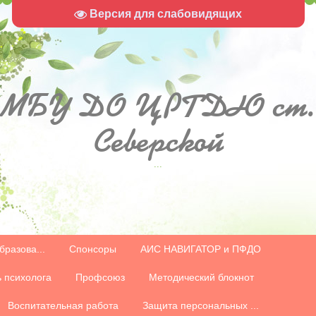
Версия для слабовидящих
МБУ
ДО ЦРТДЮ ст.
Северской
...
бразова...
Спонсоры
АИС НАВИГАТОР и ПФДО
 психолога
Профсоюз
Методический блокнот
Воспитательная работа
Защита персональных ...