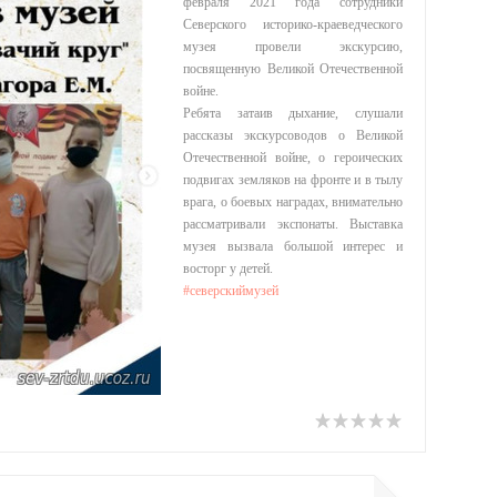
февраля 2021 года сотрудники
Северского историко-краеведческого
музея провели экскурсию,
посвященную Великой Отечественной
войне.
Ребята затаив дыхание, слушали
рассказы экскурсоводов о Великой
Отечественной войне, о героических
подвигах земляков на фронте и в тылу
врага, о боевых наградах, внимательно
рассматривали экспонаты. Выставка
музея вызвала большой интерес и
восторг у детей.
#северскиймузей