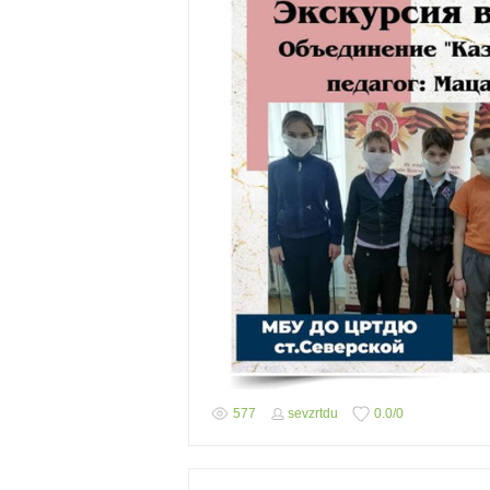
577
sevzrtdu
0.0
/
0