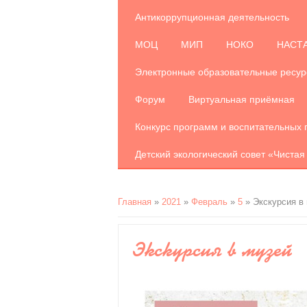
Антикоррупционная деятельность
МОЦ
МИП
НОКО
НАСТ
Электронные образовательные ресу
Форум
Виртуальная приёмная
Конкурс программ и воспитательных 
Детский экологический совет «Чистая
Главная
»
2021
»
Февраль
»
5
» Экскурсия в
Экскурсия в музей