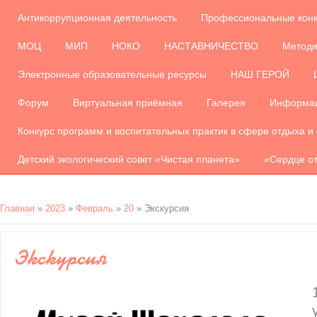
Антикоррупционная деятельность
Профессиональные кон
МОЦ
МИП
НОКО
НАСТАВНИЧЕСТВО
Методи
Электронные образовательные ресурсы
НАШ ГЕРОЙ
Форум
Виртуальная приёмная
Галерея
Информац
Конкурс программ и воспитательных практик в сфере отдыха и
Детский экологический совет «Чистая планета»
«Сердце от
Главная
»
2023
»
Февраль
»
20
» Экскурсия
Экскурсия