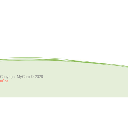
Copyright MyCorp © 2026
.
uCoz