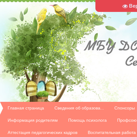
Ве
МБУ
ДО
С
Главная страница
Сведения об образова...
Спонсоры
Информация родителям
Помощь психолога
Профсою
Аттестация педагогических кадров
Воспитательная работа