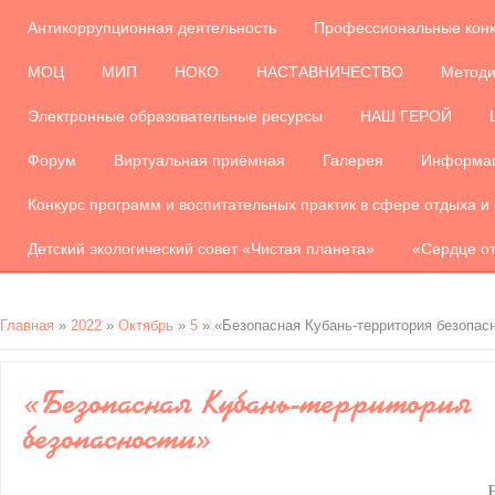
Антикоррупционная деятельность
Профессиональные кон
МОЦ
МИП
НОКО
НАСТАВНИЧЕСТВО
Методи
Электронные образовательные ресурсы
НАШ ГЕРОЙ
Форум
Виртуальная приёмная
Галерея
Информац
Конкурс программ и воспитательных практик в сфере отдыха и
Детский экологический совет «Чистая планета»
«Сердце от
Главная
»
2022
»
Октябрь
»
5
» «Безопасная Кубань-территория безопас
«Безопасная Кубань-территория
безопасности»