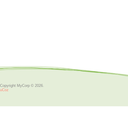
Copyright MyCorp © 2026
.
uCoz