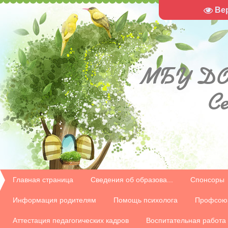
Ве
МБУ
ДО
С
Главная страница
Сведения об образова...
Спонсоры
Информация родителям
Помощь психолога
Профсою
Аттестация педагогических кадров
Воспитательная работа