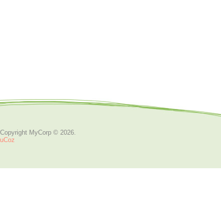
Copyright MyCorp © 2026
.
uCoz