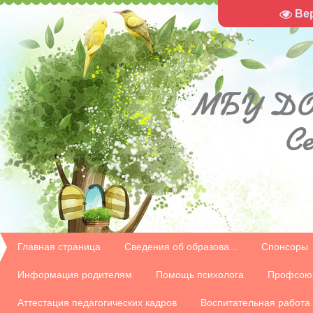
Ве
МБУ
ДО
С
Главная страница
Сведения об образова...
Спонсоры
Информация родителям
Помощь психолога
Профсою
Аттестация педагогических кадров
Воспитательная работа