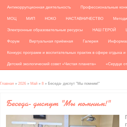
Антикоррупционная деятельность
Профессиональные кон
МОЦ
МИП
НОКО
НАСТАВНИЧЕСТВО
Методи
Электронные образовательные ресурсы
НАШ ГЕРОЙ
Форум
Виртуальная приёмная
Галерея
Информац
Конкурс программ и воспитательных практик в сфере отдыха и
Детский экологический совет «Чистая планета»
«Сердце от
Главная
»
2026
»
Май
»
8
» Беседа- диспут "Мы помним!"
Беседа- диспут "Мы помним!"