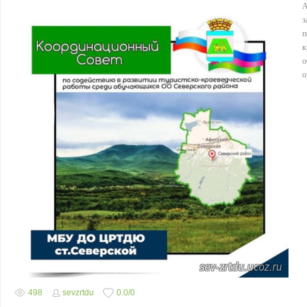
А
з
п
о
498
sevzrtdu
0.0
/
0