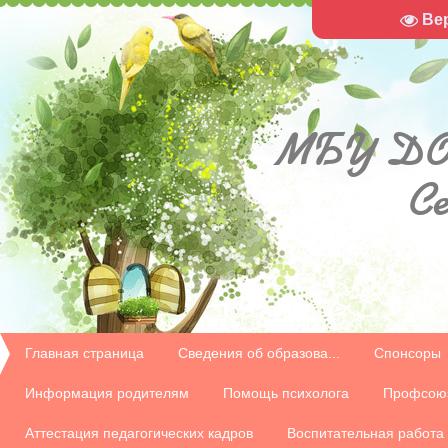
Ве
МБУ
ДО
С
Главная страница
Сведения об образова...
Спонсоры
Информация родителям
Помощь психолога
Профсою
Аттестация педагогических кадров
Воспитательная работа