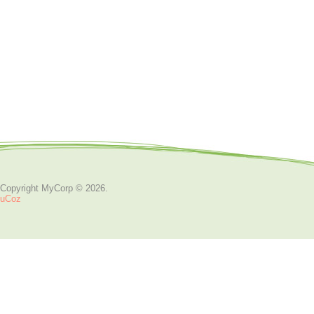
Copyright MyCorp © 2026
.
uCoz