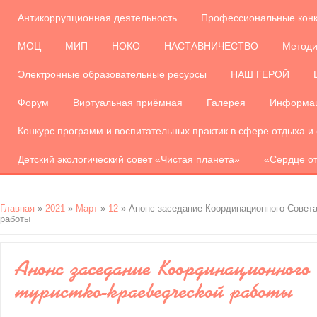
Антикоррупционная деятельность
Профессиональные кон
МОЦ
МИП
НОКО
НАСТАВНИЧЕСТВО
Методи
Электронные образовательные ресурсы
НАШ ГЕРОЙ
Форум
Виртуальная приёмная
Галерея
Информац
Конкурс программ и воспитательных практик в сфере отдыха и
Детский экологический совет «Чистая планета»
«Сердце от
Главная
»
2021
»
Март
»
12
» Анонс заседание Координационного Совета
работы
Анонс заседание Координационного
туристко-краеведческой работы