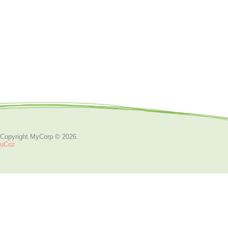
Copyright MyCorp © 2026
.
uCoz