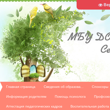
Ве
МБУ
ДО
С
Главная страница
Сведения об образова...
Спонсоры
Информация родителям
Помощь психолога
Профсою
Аттестация педагогических кадров
Воспитательная работа