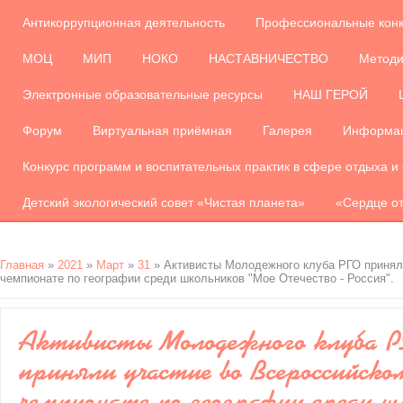
Антикоррупционная деятельность
Профессиональные кон
МОЦ
МИП
НОКО
НАСТАВНИЧЕСТВО
Методи
Электронные образовательные ресурсы
НАШ ГЕРОЙ
Форум
Виртуальная приёмная
Галерея
Информац
Конкурс программ и воспитательных практик в сфере отдыха и
Детский экологический совет «Чистая планета»
«Сердце от
Главная
»
2021
»
Март
»
31
» Активисты Молодежного клуба РГО принял
чемпионате по географии среди школьников "Мое Отечество - Россия".
Активисты Молодежного клуба 
приняли участие во Всероссийско
чемпионате по географии среди ш