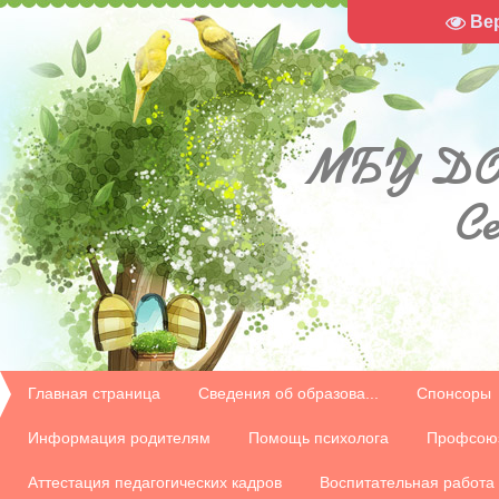
Ве
МБУ
ДО
С
Главная страница
Сведения об образова...
Спонсоры
Информация родителям
Помощь психолога
Профсою
Аттестация педагогических кадров
Воспитательная работа