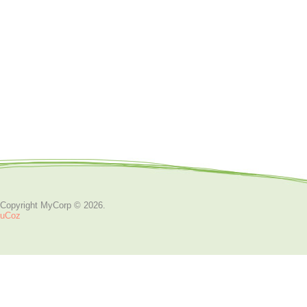
Copyright MyCorp © 2026
.
uCoz