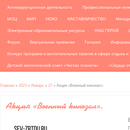
Антикоррупционная деятельность
Профессиональные кон
МОЦ
МИП
НОКО
НАСТАВНИЧЕСТВО
Методи
Электронные образовательные ресурсы
НАШ ГЕРОЙ
Форум
Виртуальная приёмная
Галерея
Информац
Конкурс программ и воспитательных практик в сфере отдыха и
Детский экологический совет «Чистая планета»
«Сердце от
Главная
»
2023
»
Январь
»
27
» Акция «Военный кин­озал».
Акция «Военный кин­озал».