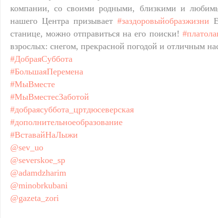
компании, со своими родными, близкими и любим
нашего Центра призывает
#заздоровыйобразжизни
Е
станице, можно отправиться на его поиски!
#платола
взрослых: снегом, прекрасной погодой и отличным на
#ДобраяСуббота
#БольшаяПеремена
#МыВместе
#МыВместесЗаботой
#добраясуббота_цртдюсеверская
#дополнительноеобразование
#ВставайНаЛыжи
@sev_uo
@severskoe_sp
@adamdzharim
@minobrkubani
@gazeta_zori