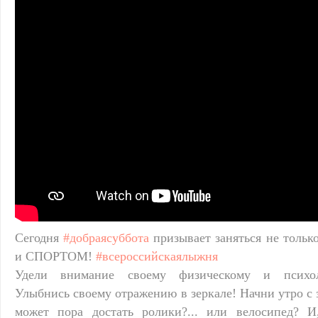
Сегодня
#добраясуббота
призывает заняться не тольк
и СПОРТОМ!
#всероссийскаялыжня
Удели внимание своему физическому и психол
Улыбнись своему отражению в зеркале! Начни утро с з
может пора достать ролики?... или велосипед? И