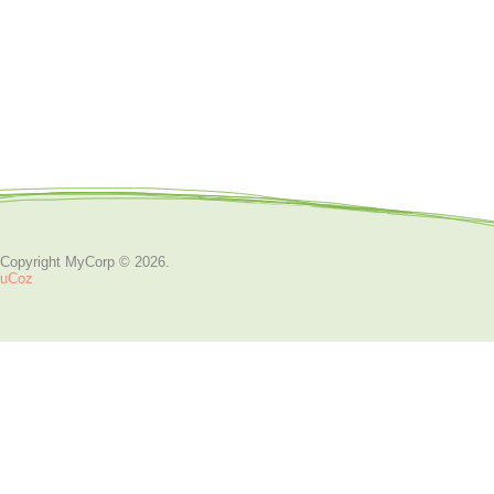
Copyright MyCorp © 2026
.
uCoz