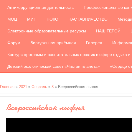
Антикоррупционная деятельность
Профессиональные кон
МОЦ
МИП
НОКО
НАСТАВНИЧЕСТВО
Методи
Электронные образовательные ресурсы
НАШ ГЕРОЙ
Форум
Виртуальная приёмная
Галерея
Информац
Конкурс программ и воспитательных практик в сфере отдыха и
Детский экологический совет «Чистая планета»
«Сердце от
Главная
»
2021
»
Февраль
»
8
» Всероссийская лыжня
Всероссийская лыжня