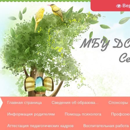
Ве
МБУ
ДО
С
Главная страница
Сведения об образова...
Спонсоры
Информация родителям
Помощь психолога
Профсою
Аттестация педагогических кадров
Воспитательная работа