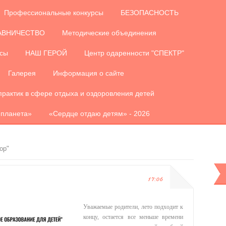
Профессиональные конкурсы
БЕЗОПАСНОСТЬ
АВНИЧЕСТВО
Методические объединения
рсы
НАШ ГЕРОЙ
Центр одаренности "СПЕКТР"
Галерея
Информация о сайте
практик в сфере отдыха и оздоровления детей
 планета»
«Сердце отдаю детям» - 2026
ор"
17:06
Уважаемые родители, лето подходит к
концу, остается все меньше времени