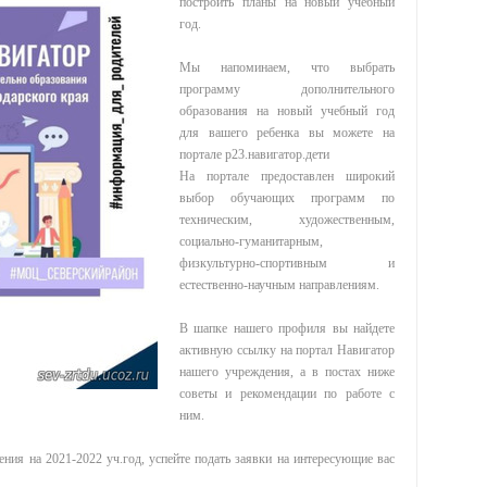
построить планы на новый учебный
год.
Мы напоминаем, что выбрать
программу дополнительного
образования на новый учебный год
для вашего ребенка вы можете на
портале р23.навигатор.дети
На портале предоставлен широкий
выбор обучающих программ по
техническим, художественным,
социально-гуманитарным,
физкультурно-спортивным и
естественно-научным направлениям.
В шапке нашего профиля вы найдете
активную ссылку на портал Навигатор
нашего учреждения, а в постах ниже
советы и рекомендации по работе с
ним.
 на 2021-2022 уч.год, успейте подать заявки на интересующие вас