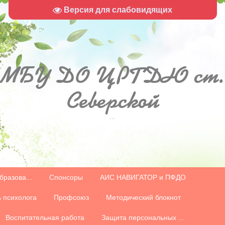
Версия для слабовидящих
МБУ
ДО ЦРТДЮ ст.
Северской
...
бразова...
Спонсоры
АИС НАВИГАТОР и ПФДО
 психолога
Профсоюз
Методический блокнот
Воспитательная работа
Защита персональных ...