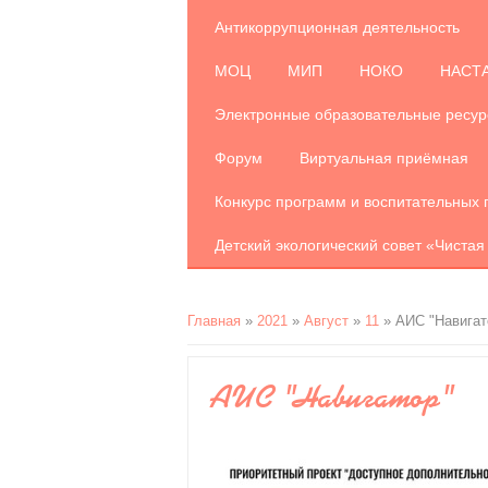
Антикоррупционная деятельность
МОЦ
МИП
НОКО
НАСТ
Электронные образовательные ресу
Форум
Виртуальная приёмная
Конкурс программ и воспитательных 
Детский экологический совет «Чистая
Главная
»
2021
»
Август
»
11
» АИС "Навигат
АИС "Навигатор"