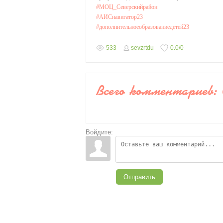
#МОЦ_Северскийрайон
#АИСнавигатор23
#дополнительноеобразованиедетей23
533
sevzrtdu
0.0
/
0
Всего комментариев
:
Войдите:
Отправить