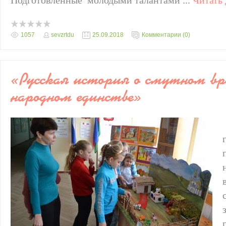
Подготовленные молодыми талантами
...
Читать 
1057
sevzrtdu
25.09.2018
Комментарии (0)
«Русская история о смутном вр
народном единстве»