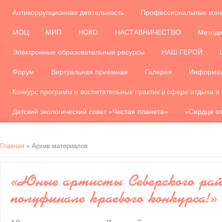
Антикоррупционная деятельность
Профессиональные кон
МОЦ
МИП
НОКО
НАСТАВНИЧЕСТВО
Методи
Электронные образовательные ресурсы
НАШ ГЕРОЙ
Форум
Виртуальная приёмная
Галерея
Информац
Конкурс программ и воспитательных практик в сфере отдыха и
Детский экологический совет «Чистая планета»
«Сердце от
Главная
»
Архив материалов
«Юные артисты Северского рай
полуфинале краевого конкурса!»