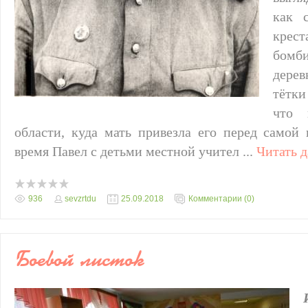
как 
крес
бомб
дерев
тётки
что 
области, куда мать привезла его перед самой
время Павел с детьми местной учител
...
Читать 
936
sevzrtdu
25.09.2018
Комментарии (0)
Боевой листок