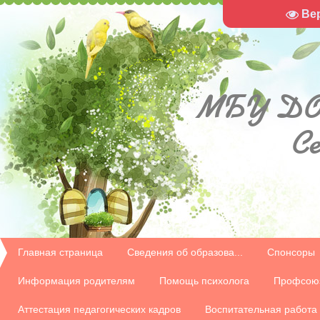
Ве
МБУ
ДО
С
Главная страница
Сведения об образова...
Спонсоры
Информация родителям
Помощь психолога
Профсою
Аттестация педагогических кадров
Воспитательная работа