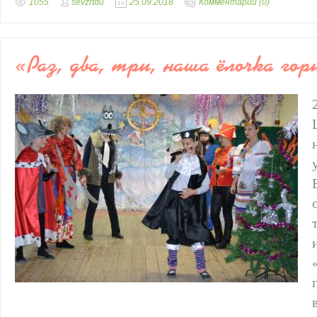
1055
sevzrtdu
25.09.2018
Комментарии (0)
«Раз, два, три, наша ёлочка гор