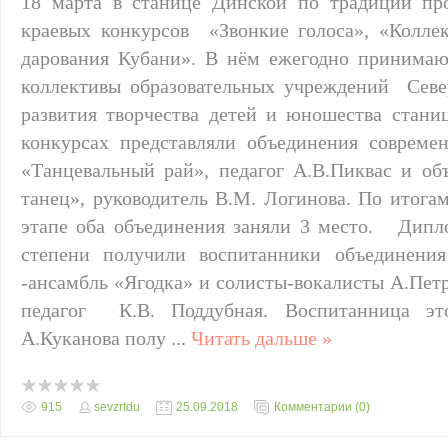
18 марта в станице Динской по традиции пр
краевых конкурсов «Звонкие голоса», «Колле
дарования Кубани». В нём ежегодно принимаю
коллективы образовательных учреждений Севе
развития творчества детей и юношества стан
конкурсах представляли объединения совреме
«Танцевальный рай», педагог А.В.Пиквас и о
танец», руководитель В.М. Логинова. По итога
этапе оба объединения заняли 3 место. Дипл
степени получили воспитанники объединения
-ансамбль «Ягодка» и солисты-вокалисты А.Петр
педагог К.В. Поддубная. Воспитанница эт
А.Куканова полу
...
Читать дальше »
915
sevzrtdu
25.09.2018
Комментарии (0)