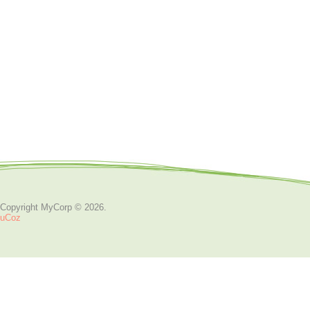
Copyright MyCorp © 2026
.
uCoz