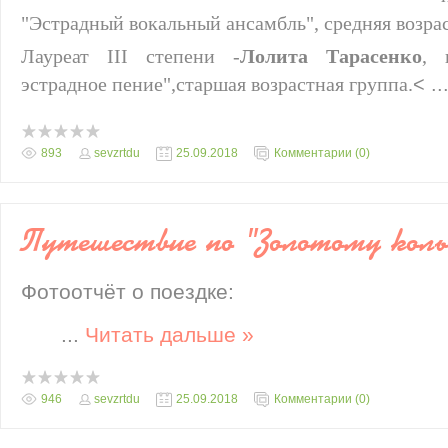
"Эстрадный вокальный ансамбль", средняя возрас
Лауреат III степени -
Лолита Тарасенко
, 
эстрадное пение",старшая возрастная группа.
<
..
893
sevzrtdu
25.09.2018
Комментарии (0)
Путешествие по "Золотому коль
Фотоотчёт о поездке:
...
Читать дальше »
946
sevzrtdu
25.09.2018
Комментарии (0)