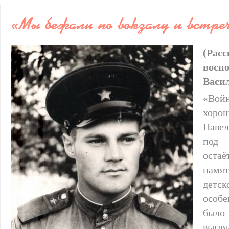
«Мы бежали по вокзалу и встре
(Р
восп
Васи
«Во
хоро
Павел
под 
оста
памят
детс
особ
было
выгля