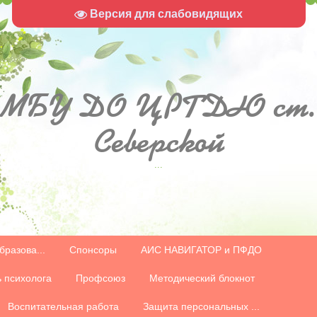
Версия для слабовидящих
МБУ
ДО ЦРТДЮ ст.
Северской
...
бразова...
Спонсоры
АИС НАВИГАТОР и ПФДО
 психолога
Профсоюз
Методический блокнот
Воспитательная работа
Защита персональных ...