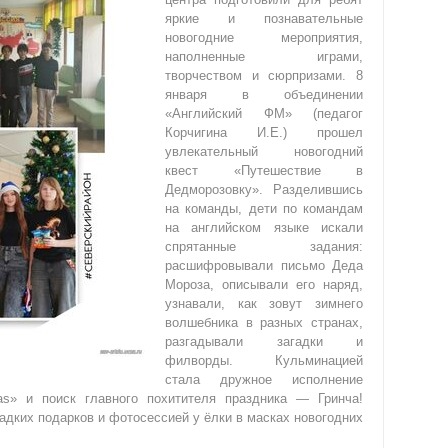
яркие и познавательные
новогодние мероприятия,
наполненные играми,
творчеством и сюрпризами. 8
января в объединении
«Английский ФМ» (педагог
Корчигина И.Е.) прошел
увлекательный новогодний
квест «Путешествие в
Дедморозовку». Разделившись
на команды, дети по командам
на английском языке искали
спрятанные задания:
расшифровывали письмо Деда
Мороза, описывали его наряд,
узнавали, как зовут зимнего
волшебника в разных странах,
разгадывали загадки и
филворды. Кульминацией
стала дружное исполнение
s» и поиск главного похитителя праздника — Гринча!
дких подарков и фотосессией у ёлки в масках новогодних