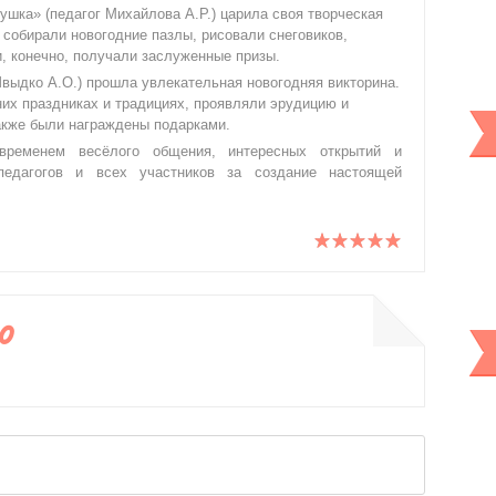
ушка» (педагог Михайлова А.Р.) царила своя творческая
 собирали новогодние пазлы, рисовали снеговиков,
, конечно, получали заслуженные призы.
Швыдко А.О.) прошла увлекательная новогодняя викторина.
них праздниках и традициях, проявляли эрудицию и
также были награждены подарками.
ременем весёлого общения, интересных открытий и
педагогов и всех участников за создание настоящей
0