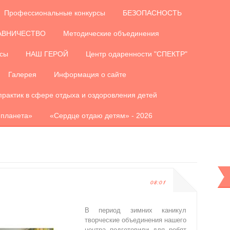
Профессиональные конкурсы
БЕЗОПАСНОСТЬ
АВНИЧЕСТВО
Методические объединения
рсы
НАШ ГЕРОЙ
Центр одаренности "СПЕКТР"
Галерея
Информация о сайте
практик в сфере отдыха и оздоровления детей
 планета»
«Сердце отдаю детям» - 2026
08:01
В период зимних каникул
творческие объединения нашего
центра подготовили для ребят