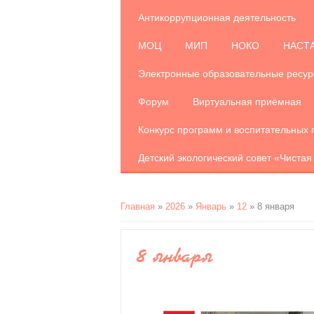
Антикоррупционная деятельность
МОЦ
МИП
НОКО
НАСТ
Электронные образовательные ресу
Форум
Виртуальная приёмная
Конкурс программ и воспитательных 
Детский экологический совет «Чистая
Главная
»
2026
»
Январь
»
12
» 8 января
8 января