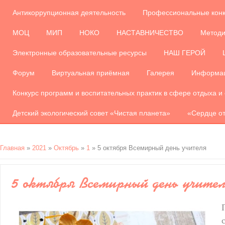
Антикоррупционная деятельность
Профессиональные кон
МОЦ
МИП
НОКО
НАСТАВНИЧЕСТВО
Методи
Электронные образовательные ресурсы
НАШ ГЕРОЙ
Форум
Виртуальная приёмная
Галерея
Информац
Конкурс программ и воспитательных практик в сфере отдыха и
Детский экологический совет «Чистая планета»
«Сердце от
Главная
»
2021
»
Октябрь
»
1
» 5 октября Всемирный день учителя
5 октября Всемирный день учите