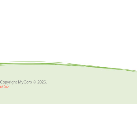
Copyright MyCorp © 2026
.
uCoz