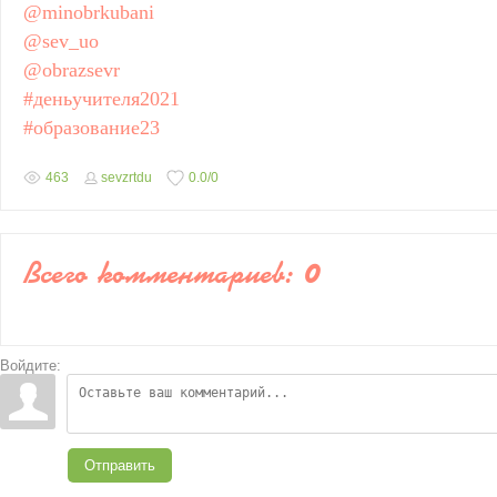
@minobrkubani
@sev_uo
@obrazsevr
#деньучителя2021
#образование23
463
sevzrtdu
0.0
/
0
Всего комментариев
:
0
Войдите:
Отправить