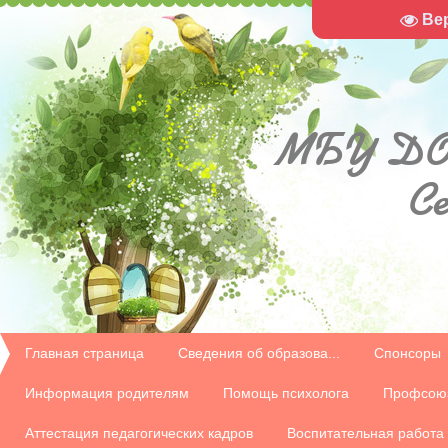
Ве
МБУ
ДО
С
Главная страница
Сведения об образова...
Спонсоры
Информация родителям
Помощь психолога
Профсою
Аттестация педагогических кадров
Воспитательная работа